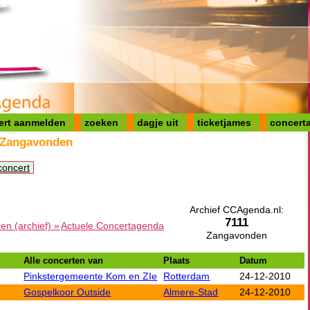
ert aanmelden
zoeken
dagje uit
ticketjames
concerta
 Zangavonden
concert
Archief CCAgenda.nl:
7111
n (archief) »
Actuele Concertagenda
Zangavonden
Alle concerten van
Plaats
Datum
Pinkstergemeente Kom en ZIe
Rotterdam
24-12-2010
Gospelkoor Outside
Almere-Stad
24-12-2010