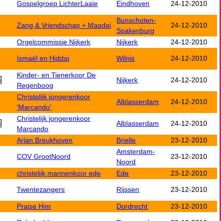
Gospelgroep LichterLaaie
Eindhoven
24-12-2010
Bunschoten-
Zang & Vriendschap + Maadai
24-12-2010
Spakenburg
Orgelcommissie Nijkerk
Nijkerk
24-12-2010
Ismaël en Hiddai
Wilnis
24-12-2010
Kinder- en Tienerkoor De
Nijkerk
24-12-2010
Regenboog
Christelijk jongerenkoor
Alblasserdam
24-12-2010
'Marcando'
Christelijk jongerenkoor
Alblasserdam
24-12-2010
Marcando
Arjan Breukhoven
Brielle
23-12-2010
Amsterdam-
COV GrootNoord
23-12-2010
Noord
christelijk mannenkoor ede
Ede
23-12-2010
Twentezangers
Rijssen
23-12-2010
Praise Him
Dordrecht
23-12-2010