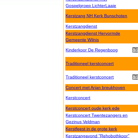
Gospelgroep LichterLaaie
Kerstzang NH Kerk Bunschoten
Kerstzangdienst
Kerstzangdienst Hervormde
Gemeente Wilnis
Kinderkoor De Regenboog
Traditioneel kerstconcert
Traditioneel kerstconcert
Concert met Arjan breukhoven
Kerstconcert
Kerstconcert oude kerk ede
Kerstconcert Twentezangers en
Gezinus Veldman
Kerstfeest in de grote kerk
Kerstzangavond "Rehobothkoor"