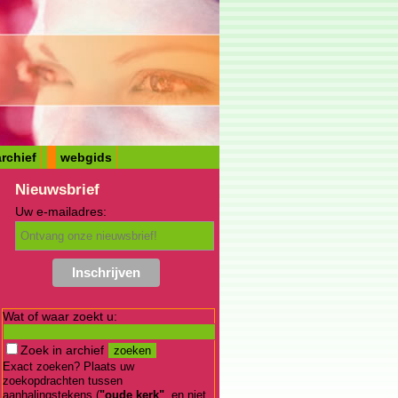
rchief
webgids
Nieuwsbrief
Uw e-mailadres:
Wat of waar zoekt u:
Zoek in archief
Exact zoeken? Plaats uw
zoekopdrachten tussen
aanhalingstekens (
"oude kerk"
, en niet