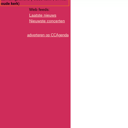
oude kerk
)
Web feeds:
Laatste nieuws
Nieuwste concerten
adverteren op CCAgenda