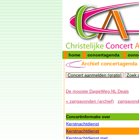
home
concertagenda
conc
Archief concertagenda
Concert aanmelden (gratis)
Zoek 
De mooiste DagjeWeg.NL Deals
« zangavonden (archief)
zangavonde
Concertinformatie over
Kerstnachtdienst
Kerstnachtdienst
Kerstnachtdienst met