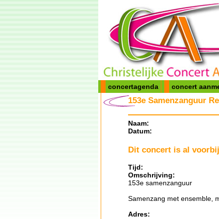
concertagenda
concert aanm
153e Samenzanguur Re
Naam:
Datum:
Dit concert is al voorbij
Tijd:
Omschrijving:
153e samenzanguur
Samenzang met ensemble, mu
Adres: