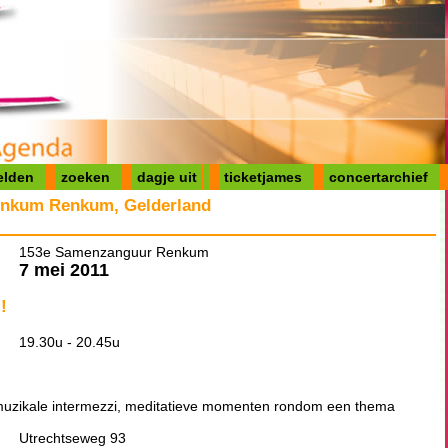
elden
zoeken
dagje uit
ticketjames
concertarchief
nkum Renkum, Gelderland
153e Samenzanguur Renkum
7 mei 2011
!
19.30u - 20.45u
zikale intermezzi, meditatieve momenten rondom een thema
Utrechtseweg 93