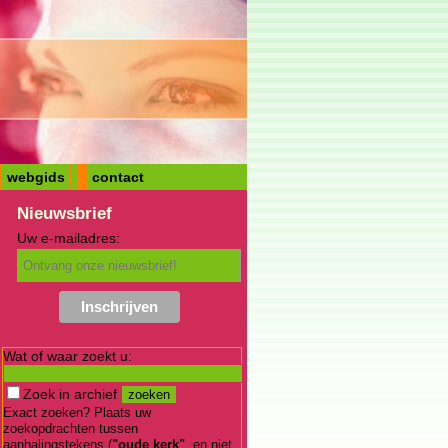
webgids
contact
Nieuwsbrief
Uw e-mailadres:
Wat of waar zoekt u:
Zoek in archief
Exact zoeken? Plaats uw
zoekopdrachten tussen
aanhalingstekens (
"oude kerk"
, en niet