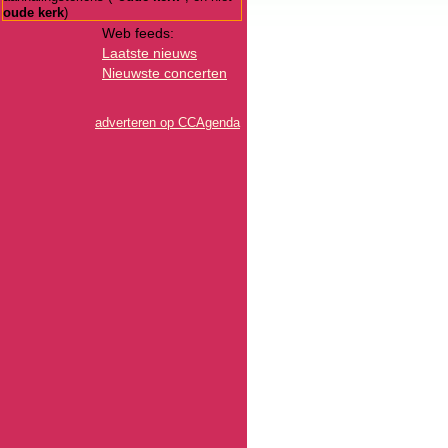
oude kerk
)
Web feeds:
Laatste nieuws
Nieuwste concerten
adverteren op CCAgenda