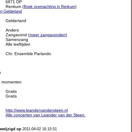
6871 DP
Renkum (
)
Boek overnachting in Renkum
en Gelderland
Gelderland
Anders
Zangavond (
meer zangavonden
)
Samenzang
Alle leeftijden
Chr. Ensemble Parlando
o
ve momenten
Gratis
Gratis
http://www.leandervandersteen.nl
Alle concerten van Leander van der Steen.
gewijzigd op
2011-04-02 16:15:51