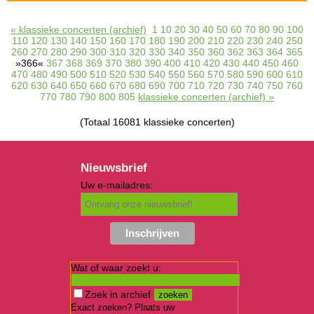
« klassieke concerten (archief)
1
10
20
30
40
50
60
70
80
90
100
110
120
130
140
150
160
170
180
190
200
210
220
230
240
250
260
270
280
290
300
310
320
330
340
350
360
362
363
364
365
»366«
367
368
369
370
380
390
400
410
420
430
440
450
460
470
480
490
500
510
520
530
540
550
560
570
580
590
600
610
620
630
640
650
660
670
680
690
700
710
720
730
740
750
760
770
780
790
800
805
klassieke concerten (archief) »
(Totaal 16081 klassieke concerten)
Nieuwsbrief
Uw e-mailadres:
Wat of waar zoekt u:
Zoek in archief
Exact zoeken? Plaats uw