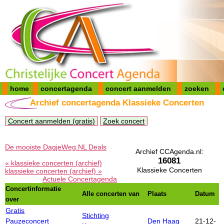
home
concertagenda
concert aanmelden
zoeken
Archief concertagenda Klassieke Concerten
Concert aanmelden (gratis)
Zoek concert
De mooiste DagjeWeg.NL Deals
Archief CCAgenda.nl:
16081
« klassieke concerten (archief)
Klassieke Concerten
klassieke concerten (archief) »
Actuele Concertagenda
Concertinformatie
Alle concerten van
Plaats
Datum
over
Gratis
Stichting
Pauzeconcert
Den Haag
21-12-