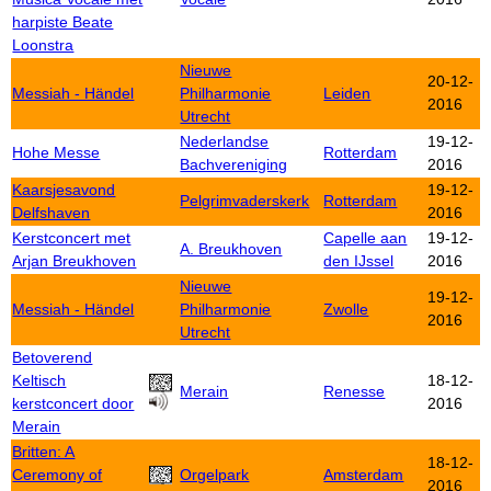
harpiste Beate
Loonstra
Nieuwe
20-12-
Messiah - Händel
Philharmonie
Leiden
2016
Utrecht
Nederlandse
19-12-
Hohe Messe
Rotterdam
Bachvereniging
2016
Kaarsjesavond
19-12-
Pelgrimvaderskerk
Rotterdam
Delfshaven
2016
Kerstconcert met
Capelle aan
19-12-
A. Breukhoven
Arjan Breukhoven
den IJssel
2016
Nieuwe
19-12-
Messiah - Händel
Philharmonie
Zwolle
2016
Utrecht
Betoverend
Keltisch
18-12-
Merain
Renesse
kerstconcert door
2016
Merain
Britten: A
18-12-
Ceremony of
Orgelpark
Amsterdam
2016