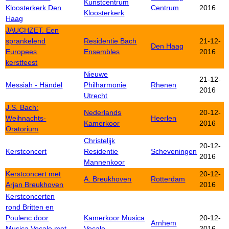
Kunstcentrum
Kloosterkerk Den
Centrum
2016
Kloosterkerk
Haag
JAUCHZET. Een
sprankelend
Residentie Bach
21-12-
Den Haag
Europees
Ensembles
2016
kerstfeest
Nieuwe
21-12-
Messiah - Händel
Philharmonie
Rhenen
2016
Utrecht
J.S. Bach:
Nederlands
20-12-
Weihnachts-
Heerlen
Kamerkoor
2016
Oratorium
Christelijk
20-12-
Kerstconcert
Residentie
Scheveningen
2016
Mannenkoor
Kerstconcert met
20-12-
A. Breukhoven
Rotterdam
Arjan Breukhoven
2016
Kerstconcerten
rond Britten en
Poulenc door
Kamerkoor Musica
20-12-
Arnhem
Musica Vocale met
Vocale
2016