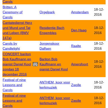
Carols
Britten: A
18-12-
Ceremony of
Orgelpark
Amsterdam
2016
Carols
Cantatedienst Herz
und Mund und Tat
Residentie Bach
18-12-
Den Haag
und Leben (BWV
Ensembles
2016
147a)
Carols by
Jongenskoor
18-12-
Raalte
Candlelight
Dalfsen
2016
CONCERT bariton
Bob Kauffmann en
Bariton Bob
18-12-
pianist Daniel Kool
Kauffmann en
Amersfoort
2016
zondag 18
pianist Daniel Kool
december 2016
Festival of nine
ANTHEM, koor voor
18-12-
Lessons and
Zwolle
kerkmuziek
2016
Carols
Festival of nine
ANTHEM, koor voor
18-12-
Lessons and
Zwolle
kerkmuziek
2016
Carols