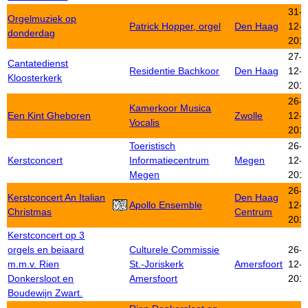
31-
Orgelmuziek op
Patrick Hopper, orgel
Den Haag
12-
donderdag
201
27-
Cantatedienst
Residentie Bachkoor
Den Haag
12-
Kloosterkerk
201
26-
Kamerkoor Musica
Een Kint Gheboren
Zwolle
12-
Vocalis
201
Toeristisch
26-
Kerstconcert
Informatiecentrum
Megen
12-
Megen
201
26-
Kerstconcert An Italian
Den Haag
Apollo Ensemble
12-
Christmas
Centrum
201
Kerstconcert op 3
orgels en beiaard
Culturele Commissie
26-
m.m.v. Rien
St.-Joriskerk
Amersfoort
12-
Donkersloot en
Amersfoort
201
Boudewijn Zwart.