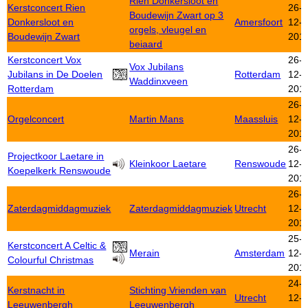
Rien Donkersloot en
Kerstconcert Rien
26-
Boudewijn Zwart op 3
Donkersloot en
Amersfoort
12-
orgels, vleugel en
Boudewijn Zwart
201
beiaard
Kerstconcert Vox
26-
Vox Jubilans
Jubilans in De Doelen
Rotterdam
12-
Waddinxveen
Rotterdam
201
26-
Orgelconcert
Martin Mans
Maassluis
12-
201
26-
Projectkoor Laetare in
Kleinkoor Laetare
Renswoude
12-
Koepelkerk Renswoude
201
26-
Zaterdagmiddagmuziek
Zaterdagmiddagmuziek
Utrecht
12-
201
25-
Kerstconcert A Celtic &
Merain
Amsterdam
12-
Colourful Christmas
201
24-
Kerstnacht in
Stichting Vrienden van
Utrecht
12-
Leeuwenbergh
Leeuwenbergh