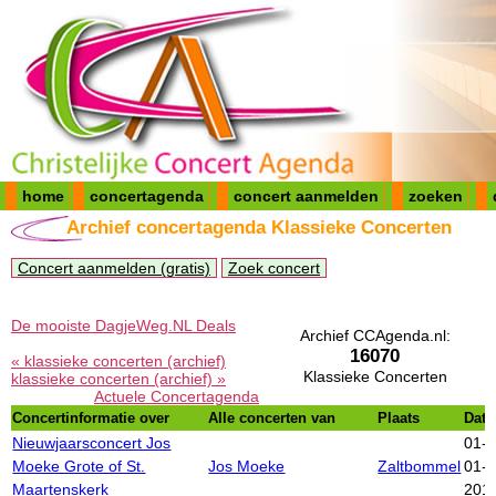
home
concertagenda
concert aanmelden
zoeken
Archief concertagenda Klassieke Concerten
Concert aanmelden (gratis)
Zoek concert
De mooiste DagjeWeg.NL Deals
Archief CCAgenda.nl:
16070
« klassieke concerten (archief)
Klassieke Concerten
klassieke concerten (archief) »
Actuele Concertagenda
Concertinformatie over
Alle concerten van
Plaats
Dat
Nieuwjaarsconcert Jos
01-
Moeke Grote of St.
Jos Moeke
Zaltbommel
01-
Maartenskerk
201