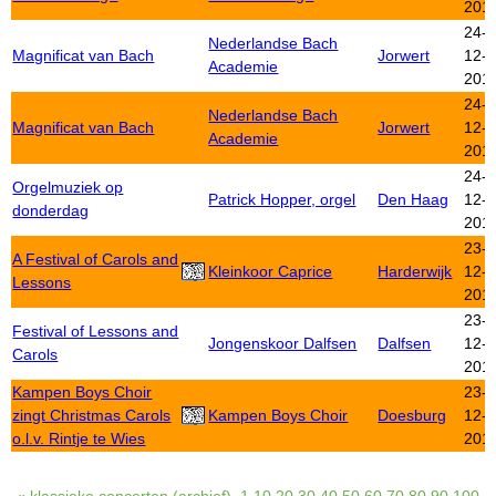
201
24-
Nederlandse Bach
Magnificat van Bach
Jorwert
12-
Academie
201
24-
Nederlandse Bach
Magnificat van Bach
Jorwert
12-
Academie
201
24-
Orgelmuziek op
Patrick Hopper, orgel
Den Haag
12-
donderdag
201
23-
A Festival of Carols and
Kleinkoor Caprice
Harderwijk
12-
Lessons
201
23-
Festival of Lessons and
Jongenskoor Dalfsen
Dalfsen
12-
Carols
201
Kampen Boys Choir
23-
zingt Christmas Carols
Kampen Boys Choir
Doesburg
12-
o.l.v. Rintje te Wies
201