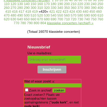
« klassieke concerten (archief)
1
10
20
30
40
50
60
70
80
90
100
110
120
130
140
150
160
170
180
190
200
210
220
230
240
250
260
270
280
290
300
310
320
330
340
350
360
370
380
390
400
410
416
417
418
419
»420«
421
422
423
424
430
440
450
460
470
480
490
500
510
520
530
540
550
560
570
580
590
600
610
620
630
640
650
660
670
680
690
700
710
720
730
740
750
760
770
780
790
800
804
klassieke concerten (archief) »
(Totaal 16070 klassieke concerten)
Nieuwsbrief
Uw e-mailadres:
Wat of waar zoekt u:
Zoek in archief
Exact zoeken? Plaats uw
zoekopdrachten tussen
aanhalingstekens (
"oude kerk"
, en niet
oude kerk
)