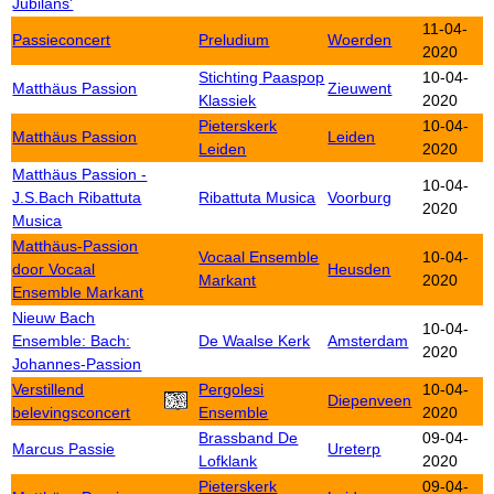
Jubilans'
11-04-
Passieconcert
Preludium
Woerden
2020
Stichting Paaspop
10-04-
Matthäus Passion
Zieuwent
Klassiek
2020
Pieterskerk
10-04-
Matthäus Passion
Leiden
Leiden
2020
Matthäus Passion -
10-04-
J.S.Bach Ribattuta
Ribattuta Musica
Voorburg
2020
Musica
Matthäus-Passion
Vocaal Ensemble
10-04-
door Vocaal
Heusden
Markant
2020
Ensemble Markant
Nieuw Bach
10-04-
Ensemble: Bach:
De Waalse Kerk
Amsterdam
2020
Johannes-Passion
Verstillend
Pergolesi
10-04-
Diepenveen
belevingsconcert
Ensemble
2020
Brassband De
09-04-
Marcus Passie
Ureterp
Lofklank
2020
Pieterskerk
09-04-