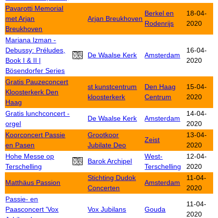
Pavarotti Memorial
Berkel en
18-04-
met Arjan
Arjan Breukhoven
Rodenrijs
2020
Breukhoven
Mariana Izman -
Debussy: Préludes,
16-04-
De Waalse Kerk
Amsterdam
Book I & II |
2020
Bösendorfer Series
Gratis Pauzeconcert
st kunstcentrum
Den Haag
15-04-
Kloosterkerk Den
kloosterkerk
Centrum
2020
Haag
Gratis lunchconcert -
14-04-
De Waalse Kerk
Amsterdam
orgel
2020
Koorconcert Passie
Grootkoor
13-04-
Zeist
en Pasen
Jubilate Deo
2020
Hohe Messe op
West-
12-04-
Barok Archipel
Terschelling
Terschelling
2020
Stichting Dudok
11-04-
Matthäus Passion
Amsterdam
Concerten
2020
Passie- en
11-04-
Paasconcert 'Vox
Vox Jubilans
Gouda
2020