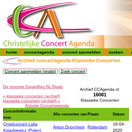
home
concertagenda
concert aanmelden
zoeken
Archief concertagenda Klassieke Concerten
Concert aanmelden (gratis)
Zoek concert
De mooiste DagjeWeg.NL Deals
Archief CCAgenda.nl:
16081
« klassieke concerten (archief)
Klassieke Concerten
klassieke concerten (archief) »
Actuele Concertagenda
Concertinformatie
Alle concerten van
Plaats
Datum
over
Orgelconcert Lidia
18-04-
Anton Doornhein
Rotterdam
Ksiazkiewicz (Polen)
2020