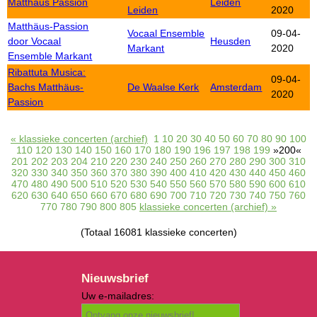
Matthäus Passion
Leiden
Leiden
2020
Matthäus-Passion
Vocaal Ensemble
09-04-
door Vocaal
Heusden
Markant
2020
Ensemble Markant
Ribattuta Musica:
09-04-
Bachs Matthäus-
De Waalse Kerk
Amsterdam
2020
Passion
« klassieke concerten (archief)
1
10
20
30
40
50
60
70
80
90
100
110
120
130
140
150
160
170
180
190
196
197
198
199
»200«
201
202
203
204
210
220
230
240
250
260
270
280
290
300
310
320
330
340
350
360
370
380
390
400
410
420
430
440
450
460
470
480
490
500
510
520
530
540
550
560
570
580
590
600
610
620
630
640
650
660
670
680
690
700
710
720
730
740
750
760
770
780
790
800
805
klassieke concerten (archief) »
(Totaal 16081 klassieke concerten)
Nieuwsbrief
Uw e-mailadres: