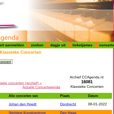
ert aanmelden
zoeken
dagje uit
ticketjames
concerta
 Klassieke Concerten
concert
Archief CCAgenda.nl:
16081
sieke concerten (archief) »
Klassieke Concerten
Actuele Concertagenda
Alle concerten van
Plaats
Datum
Johan den Hoedt
Dordrecht
08-01-2022
Stichting Kunstcentrum
Den Haag