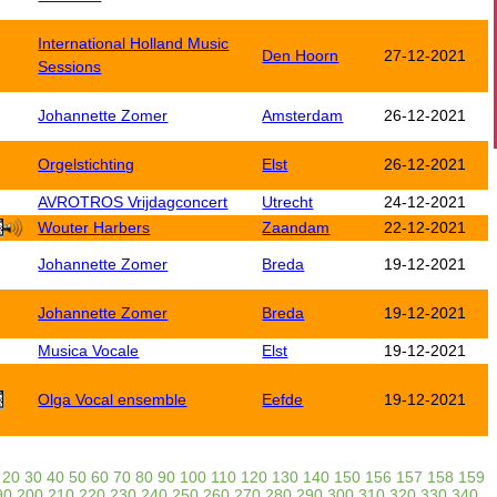
International Holland Music
Den Hoorn
27-12-2021
Sessions
Johannette Zomer
Amsterdam
26-12-2021
Orgelstichting
Elst
26-12-2021
AVROTROS Vrijdagconcert
Utrecht
24-12-2021
Wouter Harbers
Zaandam
22-12-2021
Johannette Zomer
Breda
19-12-2021
Johannette Zomer
Breda
19-12-2021
Musica Vocale
Elst
19-12-2021
Olga Vocal ensemble
Eefde
19-12-2021
20
30
40
50
60
70
80
90
100
110
120
130
140
150
156
157
158
159
90
200
210
220
230
240
250
260
270
280
290
300
310
320
330
340