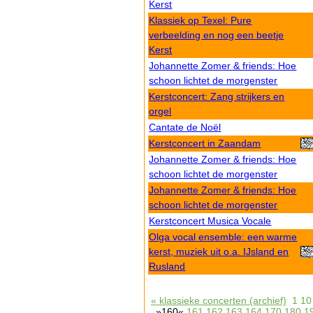
Kerst
Klassiek op Texel: Pure
verbeelding en nog een beetje
Kerst
Johannette Zomer & friends: Hoe
schoon lichtet de morgenster
Kerstconcert: Zang strijkers en
orgel
Cantate de Noël
Kerstconcert in Zaandam
Johannette Zomer & friends: Hoe
schoon lichtet de morgenster
Johannette Zomer & friends: Hoe
schoon lichtet de morgenster
Kerstconcert Musica Vocale
Olga vocal ensemble: een warme
kerst, muziek uit o.a. IJsland en
Rusland
« klassieke concerten (archief)
1
10
»160«
161
162
163
164
170
180
1