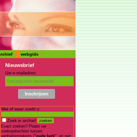
rchief
webgids
Nieuwsbrief
Uw e-mailadres:
Wat of waar zoekt u:
Zoek in archief
Exact zoeken? Plaats uw
zoekopdrachten tussen
aanhalingstekens (
"oude kerk"
, en niet