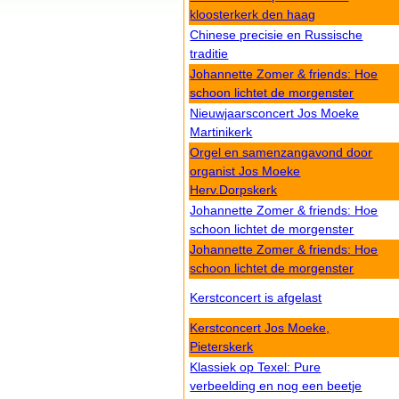
kloosterkerk den haag
Chinese precisie en Russische
traditie
Johannette Zomer & friends: Hoe
schoon lichtet de morgenster
Nieuwjaarsconcert Jos Moeke
Martinikerk
Orgel en samenzangavond door
organist Jos Moeke
Herv.Dorpskerk
Johannette Zomer & friends: Hoe
schoon lichtet de morgenster
Johannette Zomer & friends: Hoe
schoon lichtet de morgenster
Kerstconcert is afgelast
Kerstconcert Jos Moeke,
Pieterskerk
Klassiek op Texel: Pure
verbeelding en nog een beetje