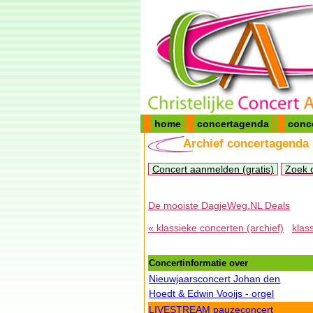
home
concertagenda
conc
Archief concertagenda
Concert aanmelden (gratis)
Zoek 
De mooiste DagjeWeg.NL Deals
« klassieke concerten (archief)
klas
Concertinformatie over
Nieuwjaarsconcert Johan den
Hoedt & Edwin Vooijs - orgel
LIVESTREAM pauzeconcert