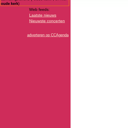
oude kerk
)
Web feeds:
Laatste nieuws
Nieuwste concerten
adverteren op CCAgenda