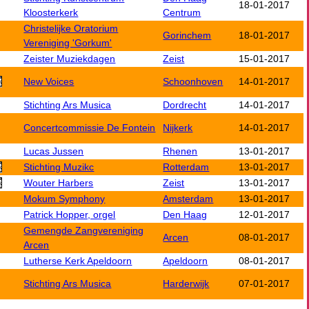
18-01-2017
Kloosterkerk
Centrum
Christelijke Oratorium
Gorinchem
18-01-2017
Vereniging 'Gorkum'
Zeister Muziekdagen
Zeist
15-01-2017
New Voices
Schoonhoven
14-01-2017
Stichting Ars Musica
Dordrecht
14-01-2017
Concertcommissie De Fontein
Nijkerk
14-01-2017
Lucas Jussen
Rhenen
13-01-2017
Stichting Muzikc
Rotterdam
13-01-2017
Wouter Harbers
Zeist
13-01-2017
Mokum Symphony
Amsterdam
13-01-2017
Patrick Hopper, orgel
Den Haag
12-01-2017
Gemengde Zangvereniging
Arcen
08-01-2017
Arcen
Lutherse Kerk Apeldoorn
Apeldoorn
08-01-2017
Stichting Ars Musica
Harderwijk
07-01-2017