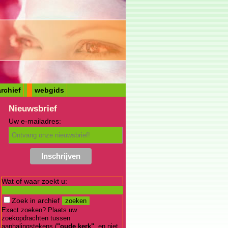
rchief
webgids
Nieuwsbrief
Uw e-mailadres:
Wat of waar zoekt u:
Zoek in archief
Exact zoeken? Plaats uw
zoekopdrachten tussen
aanhalingstekens (
"oude kerk"
, en niet