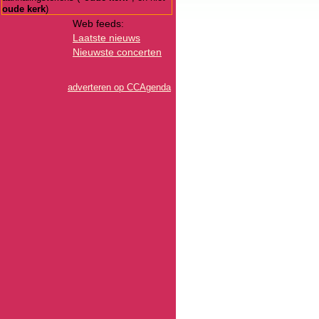
oude kerk
)
Web feeds:
Laatste nieuws
Nieuwste concerten
adverteren op CCAgenda