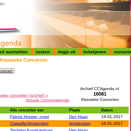
ert aanmelden
zoeken
dagje uit
ticketjames
concerta
 Klassieke Concerten
concert
Archief CCAgenda.nl:
16081
sieke concerten (archief) »
Klassieke Concerten
Actuele Concertagenda
Alle concerten van
Plaats
Datum
Patrick Hopper, orgel
Den Haag
19-01-2017
Cappella Amsterdam
Amsterdam
18-01-2017
Stichting Kunstcentrum
Den Haag