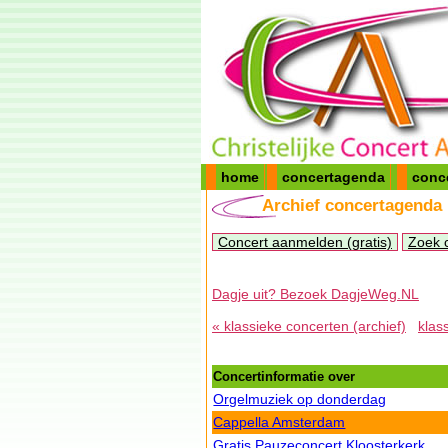
home
concertagenda
conc
Archief concertagenda
Concert aanmelden (gratis)
Zoek 
Dagje uit? Bezoek DagjeWeg.NL
« klassieke concerten (archief)
klas
Concertinformatie over
Orgelmuziek op donderdag
Cappella Amsterdam
Gratis Pauzeconcert Kloosterkerk