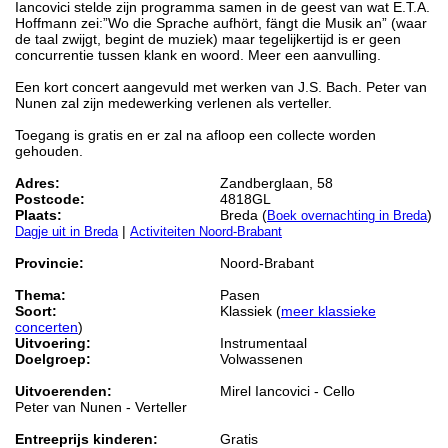
Iancovici stelde zijn programma samen in de geest van wat E.T.A.
Hoffmann zei:”Wo die Sprache aufhört, fängt die Musik an” (waar
de taal zwijgt, begint de muziek) maar tegelijkertijd is er geen
concurrentie tussen klank en woord. Meer een aanvulling.
Een kort concert aangevuld met werken van J.S. Bach. Peter van
Nunen zal zijn medewerking verlenen als verteller.
Toegang is gratis en er zal na afloop een collecte worden
gehouden.
Adres:
Zandberglaan, 58
Postcode:
4818GL
Plaats:
Breda (
)
Boek overnachting in Breda
|
Dagje uit in Breda
Activiteiten Noord-Brabant
Provincie:
Noord-Brabant
Thema:
Pasen
Soort:
Klassiek (
meer klassieke
concerten
)
Uitvoering:
Instrumentaal
Doelgroep:
Volwassenen
Uitvoerenden:
Mirel Iancovici - Cello
Peter van Nunen - Verteller
Entreeprijs kinderen:
Gratis