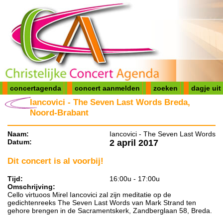
concertagenda
concert aanmelden
zoeken
dagje uit
Iancovici - The Seven Last Words Breda,
Noord-Brabant
Naam:
Iancovici - The Seven Last Words
Datum:
2 april 2017
Dit concert is al voorbij!
Tijd:
16:00u - 17:00u
Omschrijving:
Cello virtuoos Mirel Iancovici zal zijn meditatie op de
gedichtenreeks The Seven Last Words van Mark Strand ten
gehore brengen in de Sacramentskerk, Zandberglaan 58, Breda.