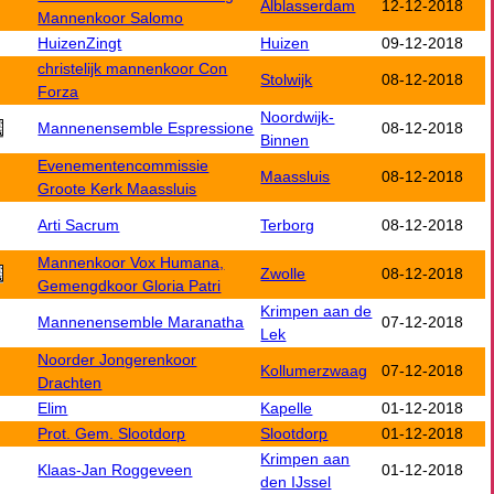
Alblasserdam
12-12-2018
Mannenkoor Salomo
HuizenZingt
Huizen
09-12-2018
christelijk mannenkoor Con
Stolwijk
08-12-2018
Forza
Noordwijk-
Mannenensemble Espressione
08-12-2018
Binnen
Evenementencommissie
Maassluis
08-12-2018
Groote Kerk Maassluis
Arti Sacrum
Terborg
08-12-2018
Mannenkoor Vox Humana,
Zwolle
08-12-2018
Gemengdkoor Gloria Patri
Krimpen aan de
Mannenensemble Maranatha
07-12-2018
Lek
Noorder Jongerenkoor
Kollumerzwaag
07-12-2018
Drachten
Elim
Kapelle
01-12-2018
Prot. Gem. Slootdorp
Slootdorp
01-12-2018
Krimpen aan
Klaas-Jan Roggeveen
01-12-2018
den IJssel