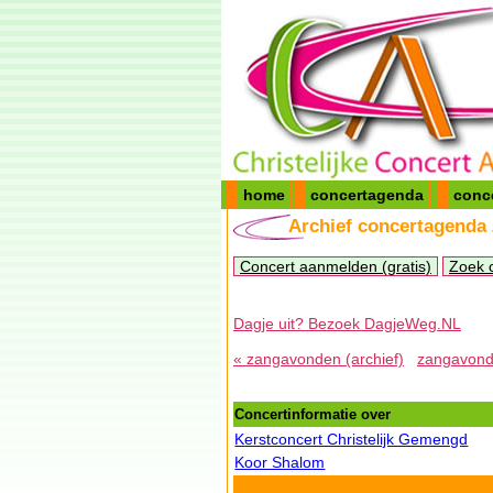
home
concertagenda
conc
Archief concertagenda
Concert aanmelden (gratis)
Zoek 
Dagje uit? Bezoek DagjeWeg.NL
« zangavonden (archief)
zangavonde
Concertinformatie over
Kerstconcert Christelijk Gemengd
Koor Shalom