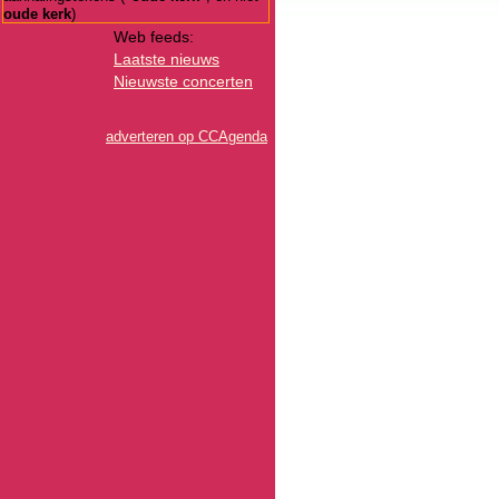
oude kerk
)
Web feeds:
Laatste nieuws
Nieuwste concerten
adverteren op CCAgenda