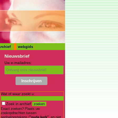
rchief
webgids
Nieuwsbrief
Uw e-mailadres:
Wat of waar zoekt u:
Zoek in archief
Exact zoeken? Plaats uw
zoekopdrachten tussen
aanhalingstekens (
"oude kerk"
, en niet