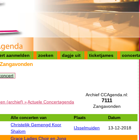
ert aanmelden
zoeken
dagje uit
ticketjames
concerta
 Zangavonden
concert
Archief CCAgenda.nl:
7111
n (archief) »
Actuele Concertagenda
Zangavonden
Alle concerten van
Plaats
Datum
Christelijk Gemengd Koor
IJsselmuiden
13-12-2018
Shalom
Grace Ladies Choir en Jong