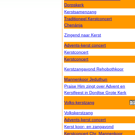
Dorpskerk
Kerstsamenzang
Traditioneel Kerstconcert
Chenánja
Zingend naar Kerst
Advents-kerst concert
Kerstconcert
Kerstconcert
Kerstzangavond Rehobothkoor
Mannenkoor Jeduthun
Praise Him zingt over Advent en
Kerstfeest in Dordtse Grote Kerk
Volks-kerstzang
Volkskerstzang
Advents-kerst concert
Kerst koor- en zangavond
Kerstconcert Chr. Mannenkoor