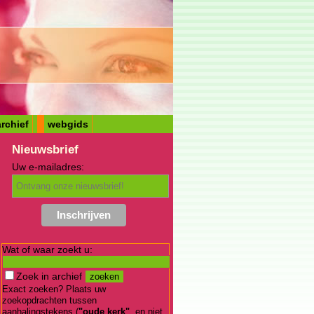
rchief
webgids
Nieuwsbrief
Uw e-mailadres:
Wat of waar zoekt u:
Zoek in archief
Exact zoeken? Plaats uw
zoekopdrachten tussen
aanhalingstekens (
"oude kerk"
, en niet