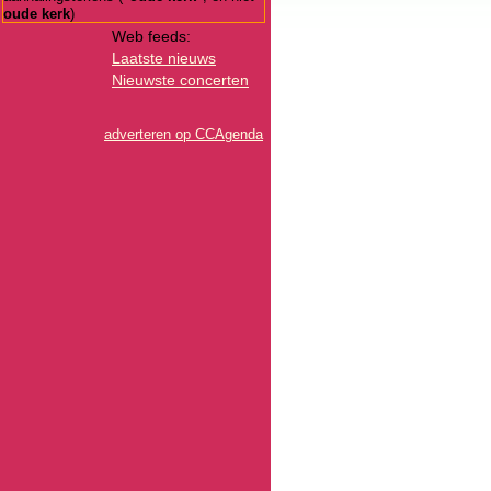
oude kerk
)
Web feeds:
Laatste nieuws
Nieuwste concerten
adverteren op CCAgenda