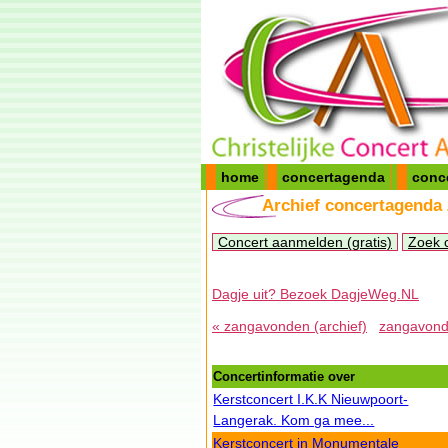
home
concertagenda
conc
Archief concertagenda
Concert aanmelden (gratis)
Zoek 
Dagje uit? Bezoek DagjeWeg.NL
« zangavonden (archief)
zangavonde
Concertinformatie over
Kerstconcert I.K.K Nieuwpoort-
Langerak. Kom ga mee...
Kerstconcert in Monumentale