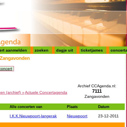
ert aanmelden
zoeken
dagje uit
ticketjames
concerta
 Zangavonden
concert
Archief CCAgenda.nl:
7111
n (archief) »
Actuele Concertagenda
Zangavonden
Alle concerten van
Plaats
Datum
I.K.K.Nieuwpoort-langerak
Nieuwpoort
23-12-2011