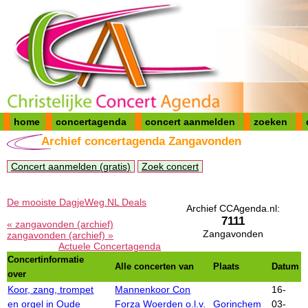
home
concertagenda
concert aanmelden
zoeken
Archief concertagenda Zangavonden
Concert aanmelden (gratis)
Zoek concert
De mooiste DagjeWeg.NL Deals
Archief CCAgenda.nl:
7111
« zangavonden (archief)
Zangavonden
zangavonden (archief) »
Actuele Concertagenda
Concertinformatie
Alle concerten van
Plaats
Datum
over
Koor, zang, trompet
Mannenkoor Con
16-
en orgel in Oude
Forza Woerden o.l.v.
Gorinchem
03-