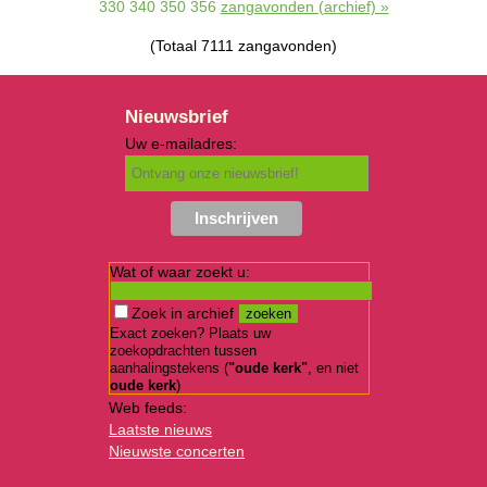
330
340
350
356
zangavonden (archief) »
(Totaal 7111 zangavonden)
Nieuwsbrief
Uw e-mailadres:
Wat of waar zoekt u:
Zoek in archief
Exact zoeken? Plaats uw
zoekopdrachten tussen
aanhalingstekens (
"oude kerk"
, en niet
oude kerk
)
Web feeds:
Laatste nieuws
Nieuwste concerten