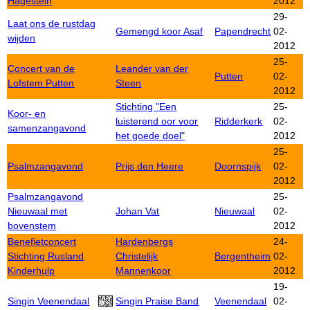
Hagestein
2012
29-
Laat ons de rustdag
Gemengd koor Asaf
Papendrecht
02-
wijden
2012
25-
Concert van de
Leander van der
Putten
02-
Lofstem Putten
Steen
2012
Stichting "Een
25-
Koor- en
luisterend oor voor
Ridderkerk
02-
samenzangavond
het goede doel"
2012
25-
Psalmzangavond
Prijs den Heere
Doornspijk
02-
2012
Psalmzangavond
25-
Nieuwaal met
Johan Vat
Nieuwaal
02-
bovenstem
2012
Benefietconcert
Hardenbergs
24-
Stichting Rusland
Christelijk
Bergentheim
02-
Kinderhulp
Mannenkoor
2012
19-
Singin Veenendaal
Singin Praise Band
Veenendaal
02-