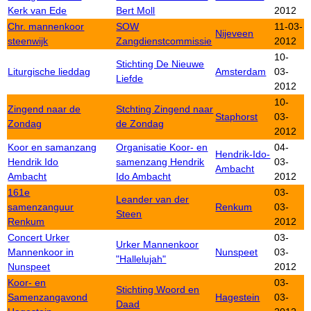
Kerk van Ede
Bert Moll
2012
Chr. mannenkoor
SOW
11-03-
Nijeveen
steenwijk
Zangdienstcommissie
2012
10-
Stichting De Nieuwe
Liturgische lieddag
Amsterdam
03-
Liefde
2012
10-
Zingend naar de
Stchting Zingend naar
Staphorst
03-
Zondag
de Zondag
2012
Koor en samanzang
Organisatie Koor- en
04-
Hendrik-Ido-
Hendrik Ido
samenzang Hendrik
03-
Ambacht
Ambacht
Ido Ambacht
2012
161e
03-
Leander van der
samenzanguur
Renkum
03-
Steen
Renkum
2012
Concert Urker
03-
Urker Mannenkoor
Mannenkoor in
Nunspeet
03-
"Hallelujah"
Nunspeet
2012
Koor- en
03-
Stichting Woord en
Samenzangavond
Hagestein
03-
Daad