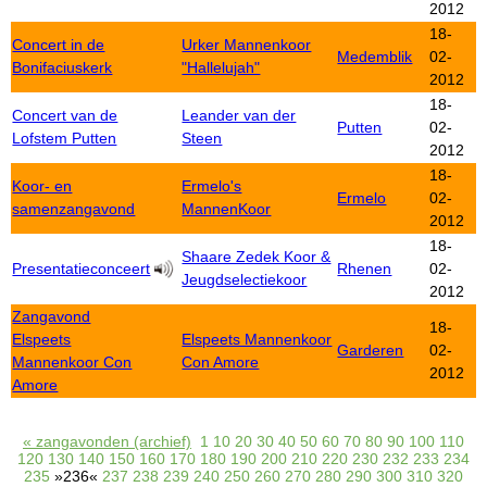
2012
18-
Concert in de
Urker Mannenkoor
Medemblik
02-
Bonifaciuskerk
"Hallelujah"
2012
18-
Concert van de
Leander van der
Putten
02-
Lofstem Putten
Steen
2012
18-
Koor- en
Ermelo's
Ermelo
02-
samenzangavond
MannenKoor
2012
18-
Shaare Zedek Koor &
Presentatieconceert
Rhenen
02-
Jeugdselectiekoor
2012
Zangavond
18-
Elspeets
Elspeets Mannenkoor
Garderen
02-
Mannenkoor Con
Con Amore
2012
Amore
« zangavonden (archief)
1
10
20
30
40
50
60
70
80
90
100
110
120
130
140
150
160
170
180
190
200
210
220
230
232
233
234
235
»236«
237
238
239
240
250
260
270
280
290
300
310
320