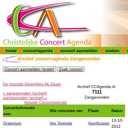
home
concertagenda
concert aanmelden
zoeken
Archief concertagenda Zangavonden
Concert aanmelden (gratis)
Zoek concert
De mooiste DagjeWeg.NL Deals
Archief CCAgenda.nl:
7111
« zangavonden (archief)
Zangavonden
zangavonden (archief) »
Actuele Concertagenda
Concertinformatie
Alle concerten van
Plaats
Datum
over
13-10-
Oratorium
Vox Vivenda
Voorthuizen
2012