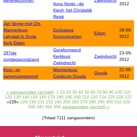
Benefietconcert
Zwijndrecht
Ilona Vooijs –de
2012
Kievit, het Christelijk
Reisk
Jan Vayne met Chr.
Mannenkoor
Exclusieve
28-09-
Edam
Lelystad in Grote
Koorconcerten
2012
Kerk Edam
Gereformeerd
297ste
23-09-
Kerkkoor
Zwijndrecht
zondagavondzang
2012
Zwijndrecht
Koor- en
Mannenkoor
22-09-
Gouda
samenzangavond
Canticum Gouda
2012
« zangavonden (archief)
1
10
20
30
40
50
60
70
80
90
100
110
120
130
140
150
160
170
180
190
200
210
220
224
225
226
227
»228«
229
230
231
232
240
250
260
270
280
290
300
310
320
330
340
350
356
zangavonden (archief) »
(Totaal 7111 zangavonden)