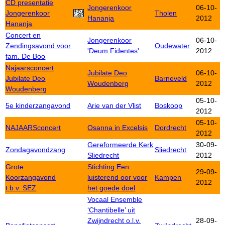
CD presentatie
Jongerenkoor
06-10-
Jongerenkoor
Tholen
Hananja
2012
Hananja
Concert en
Jongerenkoor
06-10-
Zendingsavond voor
Oudewater
'Deum Fidentes'
2012
fam. De Boo
Najaarsconcert
Jubilate Deo
06-10-
Jubilate Deo
Barneveld
Woudenberg
2012
Woudenberg
05-10-
5e kinderzangavond
Arie van der Vlist
Boskoop
2012
05-10-
NAJAARSconcert
Osanna in Excelsis
Dordrecht
2012
Gereformeerde Kerk
30-09-
Zondagavondzang
Sliedrecht
Sliedrecht
2012
Grote
Stichting Een
29-09-
Koorzangavond
luisterend oor voor
Kampen
2012
t.b.v. SEZ
het goede doel
Vocaal Ensemble
‘Chantibelle’ uit
Zwijndrecht o.l.v.
28-09-