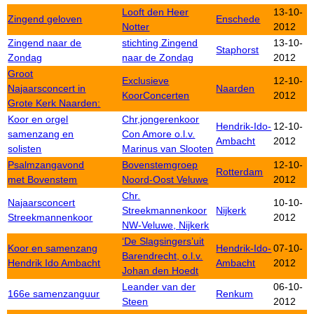
Looft den Heer
13-10-
Zingend geloven
Enschede
Notter
2012
Zingend naar de
stichting Zingend
13-10-
Staphorst
Zondag
naar de Zondag
2012
Groot
Exclusieve
12-10-
Najaarsconcert in
Naarden
KoorConcerten
2012
Grote Kerk Naarden:
Koor en orgel
Chr,jongerenkoor
Hendrik-Ido-
12-10-
samenzang en
Con Amore o.l.v.
Ambacht
2012
solisten
Marinus van Slooten
Psalmzangavond
Bovenstemgroep
12-10-
Rotterdam
met Bovenstem
Noord-Oost Veluwe
2012
Chr.
Najaarsconcert
10-10-
Streekmannenkoor
Nijkerk
Streekmannenkoor
2012
NW-Veluwe, Nijkerk
‘De Slagsingers’uit
Koor en samenzang
Hendrik-Ido-
07-10-
Barendrecht, o.l.v.
Hendrik Ido Ambacht
Ambacht
2012
Johan den Hoedt
Leander van der
06-10-
166e samenzanguur
Renkum
Steen
2012