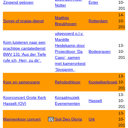
Zingend geloven
Enter
10-
Notter
2012
14-
Matthijs
Songs of praise-dienst
Rotterdam
10-
Breukhoven
2012
uitgevoerd o.l.v.
Mariëlle
Kom luisteren naar een
Heidekamp door
13-
prachtige cantatedienst
Projectkoor ‘Da
Bodegraven
10-
BWV 131 ‘Aus der Tiefe
Capo’, samen
2012
rufe ich, Herr, zu dir’.
met kamerorkest
‘Sjosjanim ,
13-
Koor en samenzang
Rehobothkoor
Kootwijkerbroek
10-
2012
13-
Koorconcert Grote Kerk
Koraalmuziek
Hasselt
10-
Hasselt (OV)
Evenementen
2012
13-
Mannenkoor concert
Soli Deo Gloria
Urk
10-
2012