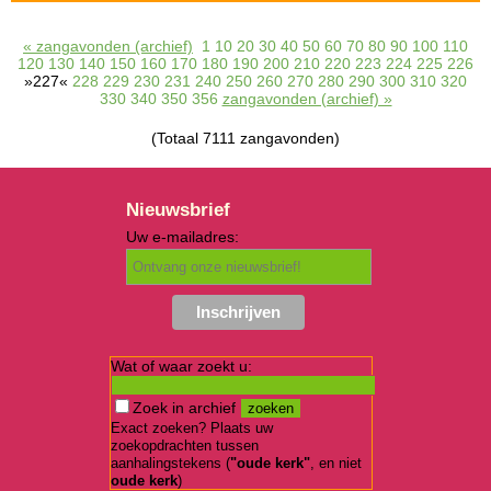
« zangavonden (archief)
1
10
20
30
40
50
60
70
80
90
100
110
120
130
140
150
160
170
180
190
200
210
220
223
224
225
226
»227«
228
229
230
231
240
250
260
270
280
290
300
310
320
330
340
350
356
zangavonden (archief) »
(Totaal 7111 zangavonden)
Nieuwsbrief
Uw e-mailadres:
Wat of waar zoekt u:
Zoek in archief
Exact zoeken? Plaats uw
zoekopdrachten tussen
aanhalingstekens (
"oude kerk"
, en niet
oude kerk
)