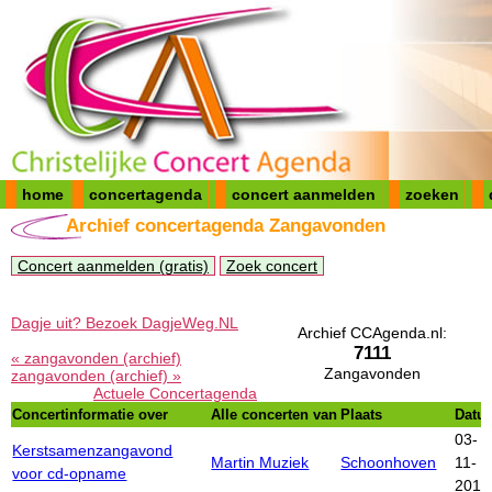
home
concertagenda
concert aanmelden
zoeken
Archief concertagenda Zangavonden
Concert aanmelden (gratis)
Zoek concert
Dagje uit? Bezoek DagjeWeg.NL
Archief CCAgenda.nl:
7111
« zangavonden (archief)
Zangavonden
zangavonden (archief) »
Actuele Concertagenda
Concertinformatie over
Alle concerten van
Plaats
Datu
03-
Kerstsamenzangavond
Martin Muziek
Schoonhoven
11-
voor cd-opname
2012