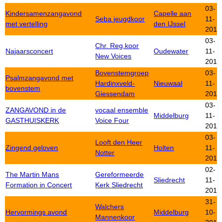
03-
Kindersamenzangavond
Capelle aan
Seba jeugdkoor
11-
met vertelling
den IJssel
2012
03-
Chr. Reg.koor
Najaarsconcert
Oudewater
11-
New Voices
2012
Bovenstemgroep
03-
Psalmzangavond met
Hardinxveld-
Nieuwaal
11-
bovenstem
Giessendam
2012
03-
ZANGAVOND in de
vocaal ensemble
Middelburg
11-
GASTHUISKERK
Voice Four
2012
03-
Looft den Heer
Zingend geloven
Holten
11-
Notter
2012
02-
The Martin Mans
Gereformeerde
Sliedrecht
11-
Formation in Concert
Kerk Sliedrecht
2012
31-
Walchers
Hervormings avond
Middelburg
10-
Mannenkoor