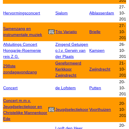
2012
27-
Hervormingsconcert
Sjalom
Alblasserdam
10-
2012
27-
Samenzang en
Trio Variatio
Brielle
10-
instrumentale muziek
2012
Afsluitings Concert
Zingend Getuigen
26-
Hongarije-Roemenie
o.l.v. Gerwin van
Kampen
10-
reis Z.G.
der Plaats
2012
Gereformeerd
21-
298ste
Kerkkoor
Zwijndrecht
10-
zondagavondzang
Zwijndrecht
2012
20-
Concert
de Lofstem
Putten
10-
2012
Concert m.m.v.
20-
Jeugdselectiekoor en
Jeugdselectiekoor
Voorthuizen
10-
Christelijke Mannenkoor
2012
Ede
20-
Looft den Heer