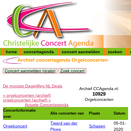
home
concertagenda
concert aanmelden
zoeken
Archief concertagenda Orgelconcerten
Concert aanmelden (gratis)
Zoek concert
De mooiste DagjeWeg.NL Deals
Archief CCAgenda.nl:
10929
« orgelconcerten (archief)
Orgelconcerten
orgelconcerten (archief) »
Actuele Concertagenda
Concertinformatie
Alle concerten van
Plaats
Datum
over
Tjeerd van der
05-01-
Orgelconcert
Schagen
Ploeg
2020