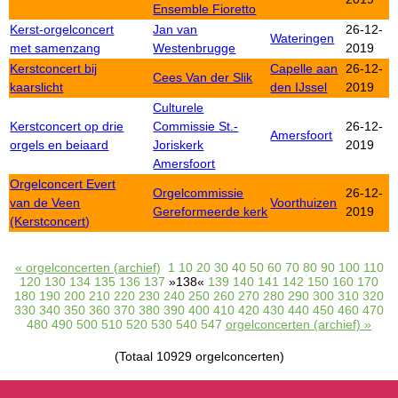
Ensemble Fioretto
Kerst-orgelconcert
Jan van
26-12-
Wateringen
met samenzang
Westenbrugge
2019
Kerstconcert bij
Capelle aan
26-12-
Cees Van der Slik
kaarslicht
den IJssel
2019
Culturele
Kerstconcert op drie
Commissie St.-
26-12-
Amersfoort
orgels en beiaard
Joriskerk
2019
Amersfoort
Orgelconcert Evert
Orgelcommissie
26-12-
van de Veen
Voorthuizen
Gereformeerde kerk
2019
(Kerstconcert)
« orgelconcerten (archief)
1
10
20
30
40
50
60
70
80
90
100
110
120
130
134
135
136
137
»138«
139
140
141
142
150
160
170
180
190
200
210
220
230
240
250
260
270
280
290
300
310
320
330
340
350
360
370
380
390
400
410
420
430
440
450
460
470
480
490
500
510
520
530
540
547
orgelconcerten (archief) »
(Totaal 10929 orgelconcerten)