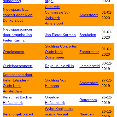
donderdag
orgel
2020
Culturele
Nieuwjaars Bach
Commissie St.-
01-01-
concert door Rien
Amersfoort
Joriskerk
2020
Donkersloot
Amersfoort
Nieuwjaarsconcert
01-01-
door organist Jan
Jan Pieter Karman
Breukelen
2020
Pieter Karman
Stichting Concerten
01-01-
Orgelconcert
Oude Kerk
Zoetermeer
2020
Zoetermeer
30-12-
Oudejaarsconcert
Royal Music All In
Lemelerveld
2019
Kerstconcert door
Peter Eilander -
Stichting Vox
27-12-
Amsterdam
Oude Kerk
Humana
2019
Amsterdam
Kerst met Bach in
Orgelcie
26-12-
Rotterdam
Hoflaankerk
Hoflaankerk
2019
Wybe Kooijmans
26-12-
Kerst orgelconcert
m.m.v. Vocaal
Naarden
2019