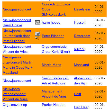
Concertcommissie
04-01-
Nieuwjaarsconcert
Oude
IJsselstein
2020
St.Nicolaaskerk
Nieuwjaarsconcert
04-01-
harm hoeve
Hasselt
Harm Hoeve
2020
Nieuwjaarsconcert
04-01-
Laurenskerk door
Peter Eilander
Rotterdam
2020
Peter Eilander
Nieuwjaarsconcert
Orgelcommissie
04-01-
Nijkerk
Vincent de Vries
Grote Kerk Nijkerk
2020
Nieuwjaars-
orgelconcert Martin
03-01-
Martin Mans
Maasland
Mans in Oude Kerk
2020
Maasland
Smion Stelling en
Alphen aan
03-01-
Nieuwjaarsconcert
Arti et Religioni
den Rijn
2020
Nieuwjaars
Management
02-01-
Wandelconcert
Delft
Vincent de Vries
2020
Vincent de Vries
Orgelmuziek op
Patrick Hopper,
02-01-
Den Haag