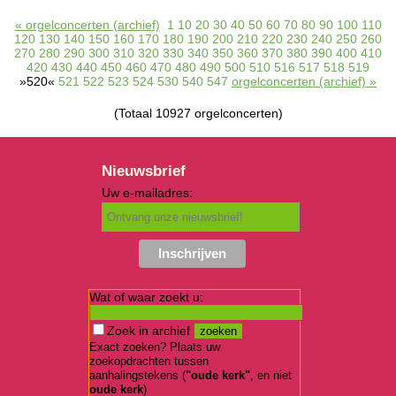
« orgelconcerten (archief)
1
10
20
30
40
50
60
70
80
90
100
110
120
130
140
150
160
170
180
190
200
210
220
230
240
250
260
270
280
290
300
310
320
330
340
350
360
370
380
390
400
410
420
430
440
450
460
470
480
490
500
510
516
517
518
519
»520«
521
522
523
524
530
540
547
orgelconcerten (archief) »
(Totaal 10927 orgelconcerten)
Nieuwsbrief
Uw e-mailadres:
Wat of waar zoekt u:
Zoek in archief
Exact zoeken? Plaats uw
zoekopdrachten tussen
aanhalingstekens (
"oude kerk"
, en niet
oude kerk
)