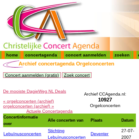
home
concertagenda
concert aanmelden
zoeken
Archief concertagenda Orgelconcerten
Concert aanmelden (gratis)
Zoek concert
De mooiste DagjeWeg.NL Deals
Archief CCAgenda.nl:
10927
« orgelconcerten (archief)
Orgelconcerten
orgelconcerten (archief) »
Actuele Concertagenda
Concertinformatie
Alle concerten van
Plaats
Datum
over
Stichting
27-07-
Lebuïnusconcerten
Deventer
Lebuìnusconcerten
2007