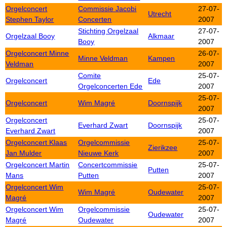
Orgelconcert
Commissie Jacobi
27-07-
Utrecht
Stephen Taylor
Concerten
2007
Stichting Orgelzaal
27-07-
Orgelzaal Booy
Alkmaar
Booy
2007
Orgelconcert Minne
26-07-
Minne Veldman
Kampen
Veldman
2007
Comite
25-07-
Orgelconcert
Ede
Orgelconcerten Ede
2007
25-07-
Orgelconcert
Wim Magré
Doornspijk
2007
Orgelconcert
25-07-
Everhard Zwart
Doornspijk
Everhard Zwart
2007
Orgelconcert Klaas
Orgelcommissie
25-07-
Zierikzee
Jan Mulder
Nieuwe Kerk
2007
Orgelconcert Martin
Concertcommissie
25-07-
Putten
Mans
Putten
2007
Orgelconcert Wim
25-07-
Wim Magré
Oudewater
Magré
2007
Orgelconcert Wim
Orgelcommissie
25-07-
Oudewater
Magré
Oudewater
2007