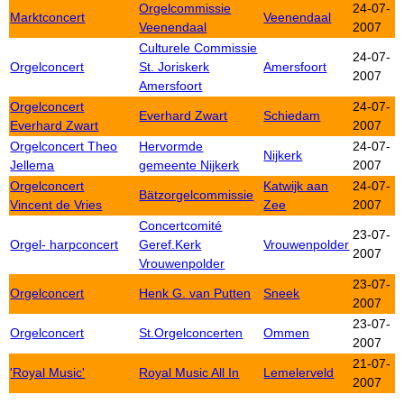
Orgelcommissie
24-07-
Marktconcert
Veenendaal
Veenendaal
2007
Culturele Commissie
24-07-
Orgelconcert
St. Joriskerk
Amersfoort
2007
Amersfoort
Orgelconcert
24-07-
Everhard Zwart
Schiedam
Everhard Zwart
2007
Orgelconcert Theo
Hervormde
24-07-
Nijkerk
Jellema
gemeente Nijkerk
2007
Orgelconcert
Katwijk aan
24-07-
Bätzorgelcommissie
Vincent de Vries
Zee
2007
Concertcomité
23-07-
Orgel- harpconcert
Geref.Kerk
Vrouwenpolder
2007
Vrouwenpolder
23-07-
Orgelconcert
Henk G. van Putten
Sneek
2007
23-07-
Orgelconcert
St.Orgelconcerten
Ommen
2007
21-07-
'Royal Music'
Royal Music All In
Lemelerveld
2007