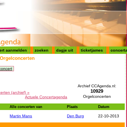
ert aanmelden
zoeken
dagje uit
ticketjames
concerta
 Orgelconcerten
concert
Archief CCAgenda.nl:
10929
erten (archief) »
Orgelconcerten
Actuele Concertagenda
Alle concerten van
Plaats
Datum
Martin Mans
Den Burg
22-10-2013