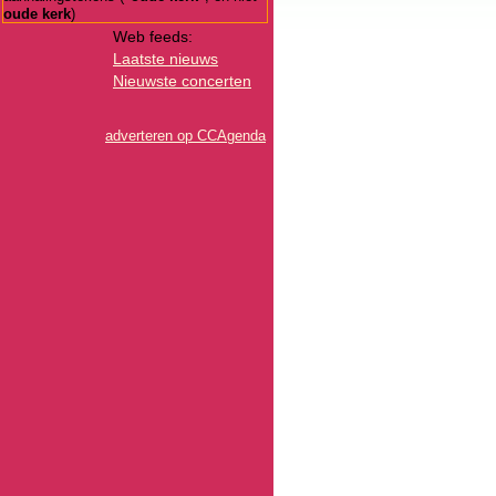
oude kerk
)
Web feeds:
Laatste nieuws
Nieuwste concerten
adverteren op CCAgenda