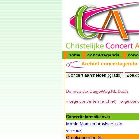
home
concertagenda
conc
Archief concertagenda
Concert aanmelden (gratis)
Zoek 
De mooiste DagjeWeg.NL Deals
« orgelconcerten (archief)
orgelconc
Concertinformatie over
Martin Mans improviseert op
verzoek
Orgelconcerten St.