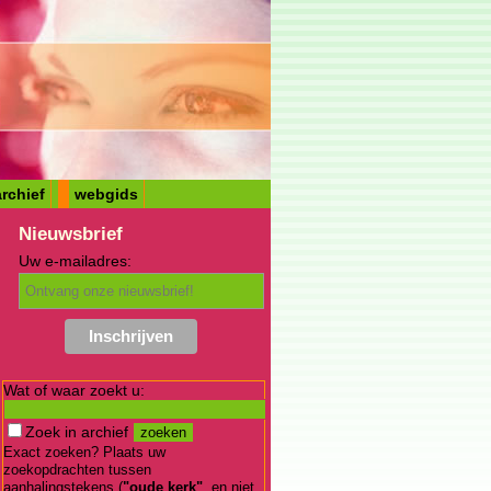
rchief
webgids
Nieuwsbrief
Uw e-mailadres:
Wat of waar zoekt u:
Zoek in archief
Exact zoeken? Plaats uw
zoekopdrachten tussen
aanhalingstekens (
"oude kerk"
, en niet