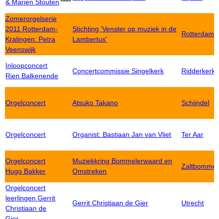
& Marien Stouten
Zomerorgelserie
2011 Rotterdam-
Stichting 'Venster op muziek in de
Rotterdam
Kralingen: Petra
Lambertus'
Veenswijk
Inloopconcert
Concertcommissie Singelkerk
Ridderkerk
Rien Balkenende
Orgelconcert
Atsuko Takano
Schijndel
Orgelconcert
Organist: Bastiaan Jan van Vliet
Ter Aar
Orgelconcert
Muziekkring Bommelerwaard en
Zaltbommel
Hugo Bakker
Omstreken
Orgelconcert
leerlingen Gerrit
Gerrit Christiaan de Gier
Utrecht
Christiaan de
Gier