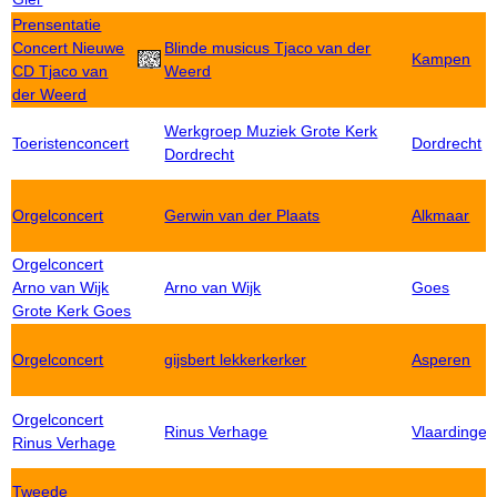
Prensentatie
Concert Nieuwe
Blinde musicus Tjaco van der
Kampen
CD Tjaco van
Weerd
der Weerd
Werkgroep Muziek Grote Kerk
Toeristenconcert
Dordrecht
Dordrecht
Orgelconcert
Gerwin van der Plaats
Alkmaar
Orgelconcert
Arno van Wijk
Arno van Wijk
Goes
Grote Kerk Goes
Orgelconcert
gijsbert lekkerkerker
Asperen
Orgelconcert
Rinus Verhage
Vlaardingen
Rinus Verhage
Tweede