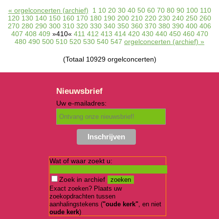
« orgelconcerten (archief)
1
10
20
30
40
50
60
70
80
90
100
110
120
130
140
150
160
170
180
190
200
210
220
230
240
250
260
270
280
290
300
310
320
330
340
350
360
370
380
390
400
406
407
408
409
»410«
411
412
413
414
420
430
440
450
460
470
480
490
500
510
520
530
540
547
orgelconcerten (archief) »
(Totaal 10929 orgelconcerten)
Nieuwsbrief
Uw e-mailadres:
Wat of waar zoekt u:
Zoek in archief
Exact zoeken? Plaats uw
zoekopdrachten tussen
aanhalingstekens (
"oude kerk"
, en niet
oude kerk
)