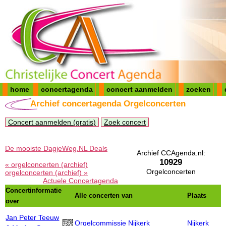
home
concertagenda
concert aanmelden
zoeken
Archief concertagenda Orgelconcerten
Concert aanmelden (gratis)
Zoek concert
De mooiste DagjeWeg.NL Deals
Archief CCAgenda.nl:
10929
« orgelconcerten (archief)
Orgelconcerten
orgelconcerten (archief) »
Actuele Concertagenda
Concertinformatie
Alle concerten van
Plaats
over
Jan Peter Teeuw
Orgelcommissie Nijkerk
Nijkerk