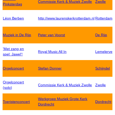
Commissie Kerk & Muziek Zwolle
Zwolle
Pinksterdag
Léon Berben
http://www.laurenskerkrotterdam.nl
Rotterdam
Muziek in De Rijp
Peter van Voorst
De Rijp
'Met zang en
Royal Music All In
Lemelervel
spel: Jawel'!
Orgelconcert
Stefan Donner
Schijndel
Orgelconcert
Commissie Kerk & Muziek Zwolle
Zwolle
(solo)
Werkgroep Muziek Grote Kerk
Toeristenconcert
Dordrecht
Dordrecht