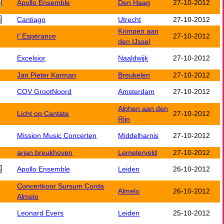
Apollo Ensemble
Den Haag
27-10-2012
Cantiago
Utrecht
27-10-2012
Krimpen aan
l' Espérance
27-10-2012
den IJssel
Excelsior
Naaldwijk
27-10-2012
Jan Pieter Karman
Breukelen
27-10-2012
COV GrootNoord
Amsterdam
27-10-2012
Alphen aan den
Licht op Cantate
27-10-2012
Rijn
Mission Music Concerten
Middelharnis
27-10-2012
arjan breukhoven
Lemelerveld
27-10-2012
Apollo Ensemble
Leiden
26-10-2012
Concertkoor Sursum Corda
Almelo
26-10-2012
Almelo
Leonard Evers
Leiden
25-10-2012