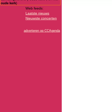
oude kerk
)
Web feeds:
Laatste nieuws
Nieuwste concerten
adverteren op CCAgenda