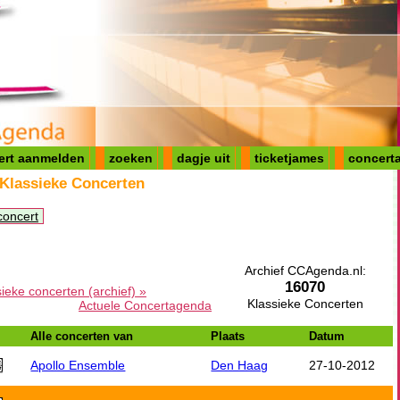
ert aanmelden
zoeken
dagje uit
ticketjames
concerta
 Klassieke Concerten
concert
Archief CCAgenda.nl:
16070
sieke concerten (archief) »
Klassieke Concerten
Actuele Concertagenda
Alle concerten van
Plaats
Datum
Apollo Ensemble
Den Haag
27-10-2012