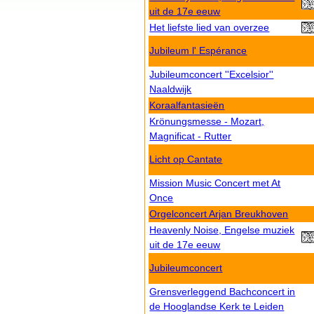
uit de 17e eeuw
Het liefste lied van overzee
Jubileum l' Espérance
Jubileumconcert ''Excelsior''
Naaldwijk
Koraalfantasieën
Krönungsmesse - Mozart,
Magnificat - Rutter
Licht op Cantate
Mission Music Concert met At
Once
Orgelconcert Arjan Breukhoven
Heavenly Noise, Engelse muziek
uit de 17e eeuw
Jubileumconcert
Grensverleggend Bachconcert in
de Hooglandse Kerk te Leiden