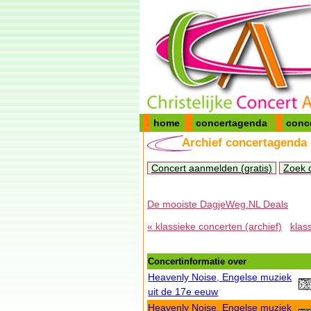
home
concertagenda
conc
Archief concertagenda
Concert aanmelden (gratis)
Zoek 
De mooiste DagjeWeg.NL Deals
« klassieke concerten (archief)
klas
Concertinformatie over
Heavenly Noise, Engelse muziek
uit de 17e eeuw
Heavenly Noise, Engelse muziek