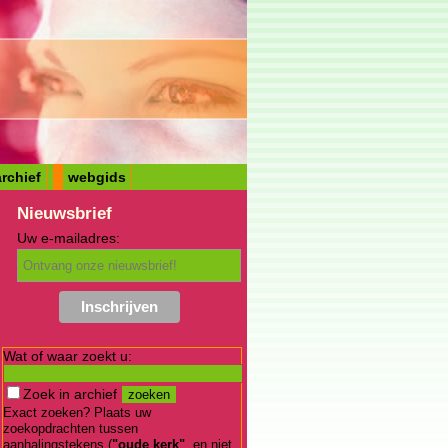
rchief
webgids
Nieuwsbrief
Uw e-mailadres:
Wat of waar zoekt u:
Zoek in archief
Exact zoeken? Plaats uw
zoekopdrachten tussen
aanhalingstekens (
"oude kerk"
, en niet