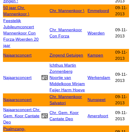
zingen !
2013
50 jaar Chr.
09-11-
Chr. Mannenkoor \
Emmeloord
Mannenkoor \
2013
Feestelijk
Jubileumconcert
Chr. Mannenkoor
09-11-
Mannenkoor Con
Woerden
Con Forza
2013
Forza-Woerden 20
jaar
09-11-
Najaarsconcert
Zingend Getuigen
Kampen
2013
Ichthus Martin
Zonnenberg
09-11-
Najaarsconcert
Noortje van
Werkendam
2013
Middelkoop Mirjam
Feijer Harm Hoeve
Chr. Mannenkoor
09-11-
Najaarsconcert
Nunspeet
Salvatori
2013
Najaarsconcert Chr.
Chr. Gem. Koor
09-11-
Gem. Koor Cantate
Amersfoort
Cantate Deo
2013
Deo
Psalmzang-
09-11-