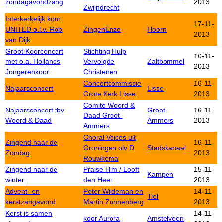
zondagavondzang
2013
Zwijndrecht
Interkerkelijk koor
17-11-
UNITED o.l.v. Rob
ZingenEnzo
Hoorn
2013
van Dijk
Groot Koorconcert
Stichting Hulp
16-11-
met o.a. Hollands
Vervolgde
Zaltbommel
2013
Jongerenkoor
Christenen
Concertcommissie
16-11-
Najaarsconcert
Lisse
Grote Kerk Lisse
2013
Comite Woord &
Najaarsconcert tbv
Groot-
16-11-
Daad Groot-
Woord & Daad
Ammers
2013
Ammers
Choral Voices uit
Zingend naar de
16-11-
Groningen olv D
Stadskanaal
Zondag
2013
Rouwkema
Zingend naar de
Praise Him / Looft
15-11-
Kampen
winter
den Heer
2013
Advent- en
Peter Wildeman en
14-11-
Tiel
kerstzangavond
Martin Zonnenberg
2013
Kerst is samen
14-11-
koor Aurora
Amstelveen