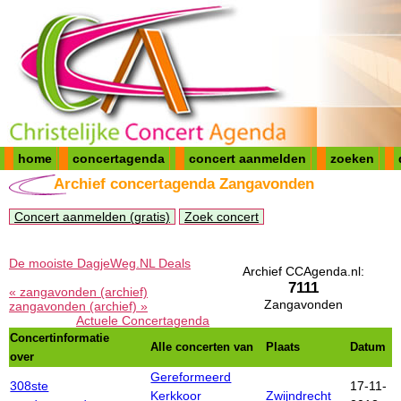
home
concertagenda
concert aanmelden
zoeken
Archief concertagenda Zangavonden
Concert aanmelden (gratis)
Zoek concert
De mooiste DagjeWeg.NL Deals
Archief CCAgenda.nl:
7111
« zangavonden (archief)
Zangavonden
zangavonden (archief) »
Actuele Concertagenda
Concertinformatie
Alle concerten van
Plaats
Datum
over
Gereformeerd
308ste
17-11-
Kerkkoor
Zwijndrecht