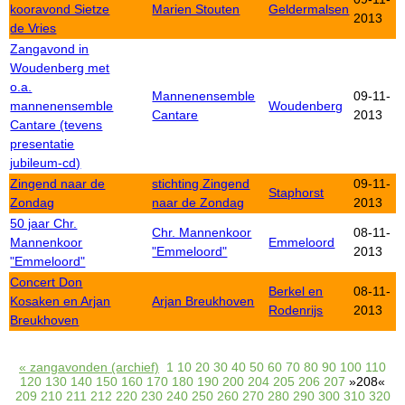
kooravond Sietze
Marien Stouten
Geldermalsen
2013
de Vries
Zangavond in
Woudenberg met
o.a.
Mannenensemble
09-11-
mannenensemble
Woudenberg
Cantare
2013
Cantare (tevens
presentatie
jubileum-cd)
Zingend naar de
stichting Zingend
09-11-
Staphorst
Zondag
naar de Zondag
2013
50 jaar Chr.
Chr. Mannenkoor
08-11-
Mannenkoor
Emmeloord
"Emmeloord"
2013
"Emmeloord"
Concert Don
Berkel en
08-11-
Kosaken en Arjan
Arjan Breukhoven
Rodenrijs
2013
Breukhoven
« zangavonden (archief)
1
10
20
30
40
50
60
70
80
90
100
110
120
130
140
150
160
170
180
190
200
204
205
206
207
»208«
209
210
211
212
220
230
240
250
260
270
280
290
300
310
320