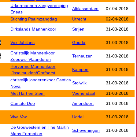
Urkermannen zangvereniging
Alblasserdam
07-04-2018
Eneas
Stichting Psalmzangdag
Utrecht
02-04-2018
Dirkslands Mannenkoor
Strijen
31-03-2018
Vox Jubilans
Gouda
31-03-2018
Christelijk Mannenkoor
Terneuzen
31-03-2018
Zeeuws- Vlaanderen
Hervormd Mannenkoor
Kampen
31-03-2018
IJsselmuiden/Grafhorst
christelijk jongerenkoor Cantica
Stolwijk
31-03-2018
Nova
Met Hart en Stem
Veenendaal
31-03-2018
Cantate Deo
Amersfoort
31-03-2018
Viva Vox
Uddel
31-03-2018
De Gouwestem en The Martin
Scheveningen
31-03-2018
Mans Formation