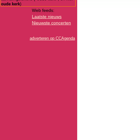
oude kerk
)
Web feeds:
Laatste nieuws
Nieuwste concerten
adverteren op CCAgenda