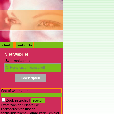
rchief
webgids
Nieuwsbrief
Uw e-mailadres:
Wat of waar zoekt u:
Zoek in archief
Exact zoeken? Plaats uw
zoekopdrachten tussen
aanhalingstekens (
"oude kerk"
, en niet