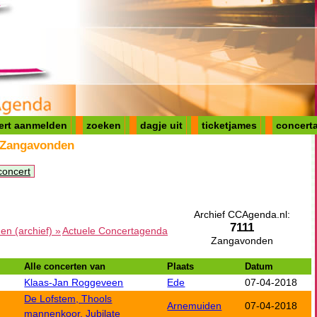
ert aanmelden
zoeken
dagje uit
ticketjames
concerta
 Zangavonden
concert
Archief CCAgenda.nl:
7111
n (archief) »
Actuele Concertagenda
Zangavonden
Alle concerten van
Plaats
Datum
Klaas-Jan Roggeveen
Ede
07-04-2018
De Lofstem, Thools
Arnemuiden
07-04-2018
mannenkoor, Jubilate