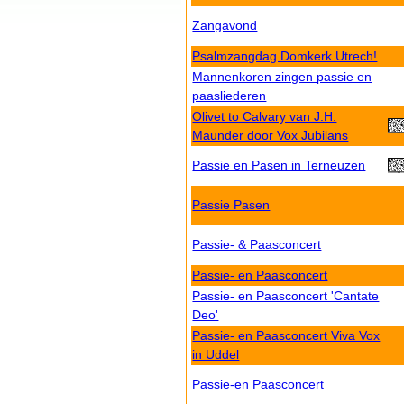
Zangavond
Psalmzangdag Domkerk Utrech!
Mannenkoren zingen passie en
paasliederen
Olivet to Calvary van J.H.
Maunder door Vox Jubilans
Passie en Pasen in Terneuzen
Passie Pasen
Passie- & Paasconcert
Passie- en Paasconcert
Passie- en Paasconcert 'Cantate
Deo'
Passie- en Paasconcert Viva Vox
in Uddel
Passie-en Paasconcert