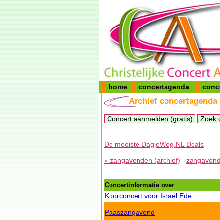
home
concertagenda
conc
Archief concertagenda
Concert aanmelden (gratis)
Zoek 
De mooiste DagjeWeg.NL Deals
« zangavonden (archief)
zangavonde
Concertinformatie over
Koorconcert voor Israël Ede
Paaszangavond