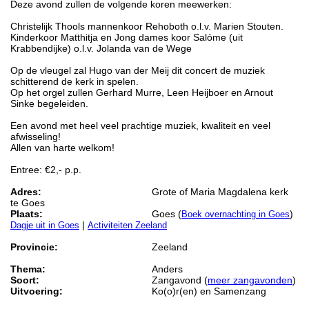
Deze avond zullen de volgende koren meewerken:
Christelijk Thools mannenkoor Rehoboth o.l.v. Marien Stouten.
Kinderkoor Matthitja en Jong dames koor Salóme (uit
Krabbendijke) o.l.v. Jolanda van de Wege
Op de vleugel zal Hugo van der Meij dit concert de muziek
schitterend de kerk in spelen.
Op het orgel zullen Gerhard Murre, Leen Heijboer en Arnout
Sinke begeleiden.
Een avond met heel veel prachtige muziek, kwaliteit en veel
afwisseling!
Allen van harte welkom!
Entree: €2,- p.p.
Adres:
Grote of Maria Magdalena kerk
te Goes
Plaats:
Goes (
)
Boek overnachting in Goes
|
Dagje uit in Goes
Activiteiten Zeeland
Provincie:
Zeeland
Thema:
Anders
Soort:
Zangavond (
meer zangavonden
)
Uitvoering:
Ko(o)r(en) en Samenzang