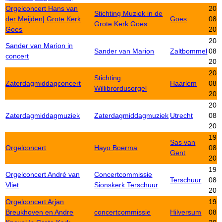
Orgelconcert Hans van
20-
Stichting Muziek in de
der Meijden| Grote Kerk
Goes
08-
Grote Kerk Goes
Goes
201
20-
Sander van Marion in
Sander van Marion
Zaltbommel
08-
concert
201
20-
Stichting
Zaterdagmiddagconcert
Haarlem
08-
Willibrordusorgel
201
20-
Zaterdagmiddagmuziek
Zaterdagmiddagmuziek
Utrecht
08-
201
19-
Sas van
Orgelconcert
Hayo Boerma
08-
Gent
201
19-
Orgelconcert André van
Concertcommissie
Terschuur
08-
Vliet
Sionskerk Terschuur
201
Orgelconcert Arjan
19-
Breukhoven en Andre
concertcommissie
Hilversum
08-