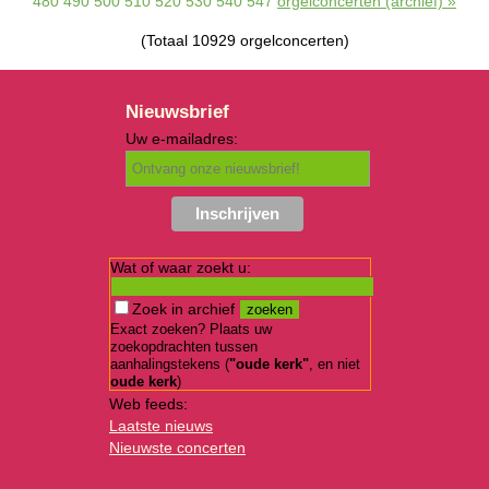
480
490
500
510
520
530
540
547
orgelconcerten (archief) »
(Totaal 10929 orgelconcerten)
Nieuwsbrief
Uw e-mailadres:
Wat of waar zoekt u:
Zoek in archief
Exact zoeken? Plaats uw
zoekopdrachten tussen
aanhalingstekens (
"oude kerk"
, en niet
oude kerk
)
Web feeds:
Laatste nieuws
Nieuwste concerten