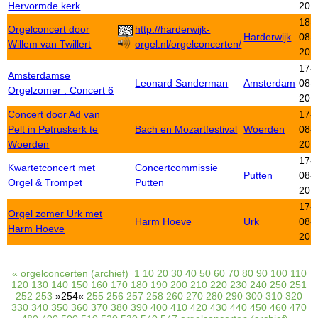
Hervormde kerk
201
18-
Orgelconcert door
http://harderwijk-
Harderwijk
08-
Willem van Twillert
orgel.nl/orgelconcerten/
201
17-
Amsterdamse
Leonard Sanderman
Amsterdam
08-
Orgelzomer : Concert 6
201
Concert door Ad van
17-
Pelt in Petruskerk te
Bach en Mozartfestival
Woerden
08-
Woerden
201
17-
Kwartetconcert met
Concertcommissie
Putten
08-
Orgel & Trompet
Putten
201
17-
Orgel zomer Urk met
Harm Hoeve
Urk
08-
Harm Hoeve
201
« orgelconcerten (archief)
1
10
20
30
40
50
60
70
80
90
100
110
120
130
140
150
160
170
180
190
200
210
220
230
240
250
251
252
253
»254«
255
256
257
258
260
270
280
290
300
310
320
330
340
350
360
370
380
390
400
410
420
430
440
450
460
470