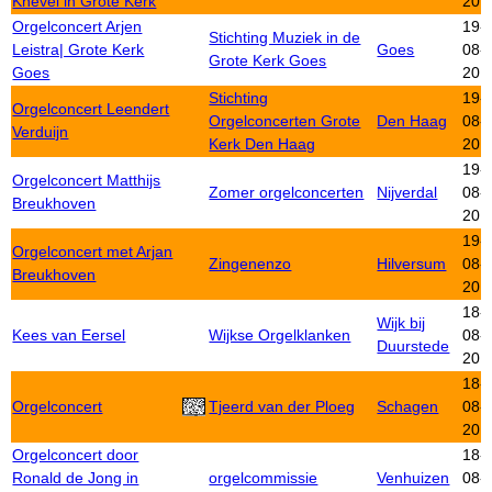
Knevel in Grote Kerk
201
Orgelconcert Arjen
19-
Stichting Muziek in de
Leistra| Grote Kerk
Goes
08-
Grote Kerk Goes
Goes
201
Stichting
19-
Orgelconcert Leendert
Orgelconcerten Grote
Den Haag
08-
Verduijn
Kerk Den Haag
201
19-
Orgelconcert Matthijs
Zomer orgelconcerten
Nijverdal
08-
Breukhoven
201
19-
Orgelconcert met Arjan
Zingenenzo
Hilversum
08-
Breukhoven
201
18-
Wijk bij
Kees van Eersel
Wijkse Orgelklanken
08-
Duurstede
201
18-
Orgelconcert
Tjeerd van der Ploeg
Schagen
08-
201
Orgelconcert door
18-
Ronald de Jong in
orgelcommissie
Venhuizen
08-