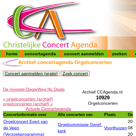
home
concertagenda
concert aanmelden
zoeken
Archief concertagenda Orgelconcerten
Concert aanmelden (gratis)
Zoek concert
De mooiste DagjeWeg.NL Deals
Archief CCAgenda.nl:
10929
« orgelconcerten (archief)
Orgelconcerten
orgelconcerten (archief) »
Actuele Concertagenda
Concertinformatie over
Alle concerten van
Plaats
Dat
Orgelconcert Evert van
20-
Orgelcommissie Geref.
de Veen
Voorthuizen
08-
kerk
(Verzoekprogramma)
201