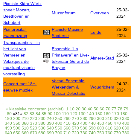
Pianiste Klára Würtz
speelt Mozart,
25-02-
Muzenforum
Overveen
Beethoven en
2024
Schubert
Pianorecital:
Pianiste Maxime
25-02-
Eefde
zwanenzang
Snaterse
2024
Transparanties – in
het licht van
Ensemble "La
Vermeer en
Primavera" en Live-
25-02-
Almere-Stad
Velazquez de
tekenaar Gerard de
2024
muzikaal-visuele
Bruyne
voorstelling
Vocaal Ensemble
Concert met 18e-
24-02-
Werkendam &
Woudrichem
eeuwse muziek
2024
Musica Delectatio
« klassieke concerten (archief)
1
10
20
30
40
50
60
70
77
78
79
80
»81«
82
83
84
85
90
100
110
120
130
140
150
160
170
180
190
200
210
220
230
240
250
260
270
280
290
300
310
320
330
340
350
360
370
380
390
400
410
420
430
440
450
460
470
480
490
500
510
520
530
540
550
560
570
580
590
600
610
620
630
640
650
660
670
680
690
700
710
720
730
740
750
760
770
780