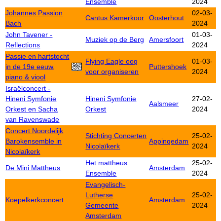
Ensemble
2024
Johannes Passion
02-03-
Cantus Kamerkoor
Oosterhout
Bach
2024
John Tavener -
01-03-
Muziek op de Berg
Amersfoort
Reflections
2024
Passie en hartstocht
Flying Eagle oog
01-03-
in de 19e eeuw,
Puttershoek
voor organiseren
2024
piano & viool
Israëlconcert -
Hineni Symfonie
Hineni Symfonie
27-02-
Aalsmeer
Orkest en Sacha
Orkest
2024
van Ravenswade
Concert Noordelijk
Stichting Concerten
25-02-
Barokensemble in
Appingedam
Nicolaïkerk
2024
Nicolaïkerk
Het mattheus
25-02-
De Mini Mattheus
Amsterdam
Ensemble
2024
Evangelisch-
Lutherse
25-02-
Koepelkerkconcert
Amsterdam
Gemeente
2024
Amsterdam