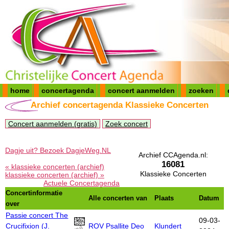
home
concertagenda
concert aanmelden
zoeken
Archief concertagenda Klassieke Concerten
Concert aanmelden (gratis)
Zoek concert
Dagje uit? Bezoek DagjeWeg.NL
Archief CCAgenda.nl:
16081
« klassieke concerten (archief)
Klassieke Concerten
klassieke concerten (archief) »
Actuele Concertagenda
Concertinformatie
Alle concerten van
Plaats
Datum
over
Passie concert The
09-03-
Crucifixion (J.
ROV Psallite Deo
Klundert