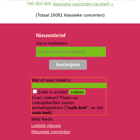
790
800
805
klassieke concerten (archief) »
(Totaal 16081 klassieke concerten)
Nieuwsbrief
Uw e-mailadres:
Wat of waar zoekt u:
Zoek in archief
Exact zoeken? Plaats uw
zoekopdrachten tussen
aanhalingstekens (
"oude kerk"
, en niet
oude kerk
)
Web feeds:
Laatste nieuws
Nieuwste concerten