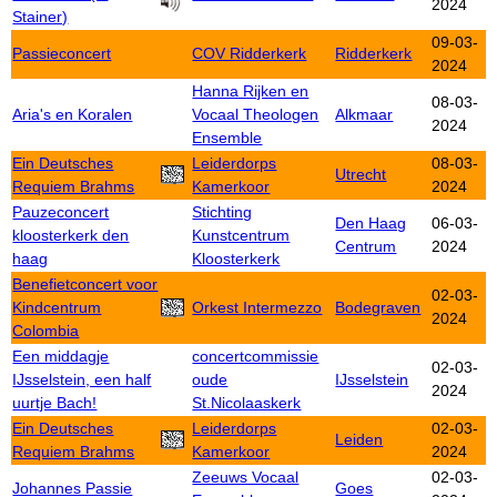
2024
Stainer)
09-03-
Passieconcert
COV Ridderkerk
Ridderkerk
2024
Hanna Rijken en
08-03-
Aria's en Koralen
Vocaal Theologen
Alkmaar
2024
Ensemble
Ein Deutsches
Leiderdorps
08-03-
Utrecht
Requiem Brahms
Kamerkoor
2024
Pauzeconcert
Stichting
Den Haag
06-03-
kloosterkerk den
Kunstcentrum
Centrum
2024
haag
Kloosterkerk
Benefietconcert voor
02-03-
Kindcentrum
Orkest Intermezzo
Bodegraven
2024
Colombia
Een middagje
concertcommissie
02-03-
IJsselstein, een half
oude
IJsselstein
2024
uurtje Bach!
St.Nicolaaskerk
Ein Deutsches
Leiderdorps
02-03-
Leiden
Requiem Brahms
Kamerkoor
2024
Zeeuws Vocaal
02-03-
Johannes Passie
Goes