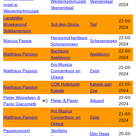
Westerkerkmuziek
Veenendaal
orgel in
2024
Veenendaal
Westerkerkmuziek
Landelijke
22-03-
Muiekavond
Soli deo Gloria
Tiel
2024
Solidamentum
Hervormd kerkkoor
22-03-
Marcus Passie
Scheveningen
Scheveningen
2024
Bachkoor
22-03-
Matthäus Passion
Apeldoorn
Apeldoorn
2024
Ars Musica
22-03-
Matthäus Passion
Concertkoor en
Zeist
2024
Orkest
COK Hallelujah
Katwijk aan
22-03-
Matthäus Passion
Katwijk
Zee
2024
Pieter Wispelwey &
22-03-
Pieter & Paolo
Aduard
Paolo Giacometti
2024
Ars Musica
21-03-
Matthäus Passion
Concertkoor en
Zeist
2024
Orkest
Pauzeconcert
Stichting
Den Haag
20-03-