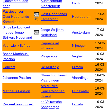
kloosterkerk den
Kunstcentrum
Centrum
2024
haag
Kloosterkerk
Passieconcert
Oost-Nederlands
17-03-
Oost-Nederlands
Heereburen
Kamerkoor
2024
Kamerkoor
Singelkerkconcert
Jonge Strijkers
17-03-
met de Jonge
Amsterdam
Nederland
2024
Strijkers Nederland
Cappella ad
17-03-
Voor wie ik liefheb
Nijmegen
Fluvium
2024
Bachs Matthäus-
16-03-
Philipskoor
Veghel
Passion
2024
16-03-
Concert
De Muzerije
Ermelo
2024
Gloria Toonkunst
16-03-
Johannes Passion
Vlaardingen
Vlaardingen
2024
Ars Musica
16-03-
Matthäus Passion
Concertkoor en
Oudewater
2024
Orkest
de Veluwsche
16-03-
Passie-Paasconcert
Ermelo
Sanghertjes
2024