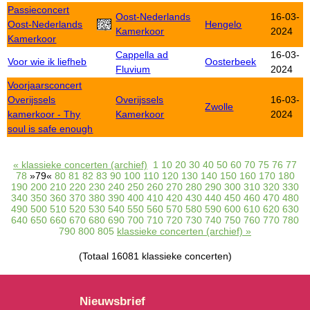
Passieconcert
Oost-Nederlands
16-03-
Oost-Nederlands
Hengelo
Kamerkoor
2024
Kamerkoor
Cappella ad
16-03-
Voor wie ik liefheb
Oosterbeek
Fluvium
2024
Voorjaarsconcert
Overijssels
Overijssels
16-03-
Zwolle
kamerkoor - Thy
Kamerkoor
2024
soul is safe enough
« klassieke concerten (archief)
1
10
20
30
40
50
60
70
75
76
77
78
»79«
80
81
82
83
90
100
110
120
130
140
150
160
170
180
190
200
210
220
230
240
250
260
270
280
290
300
310
320
330
340
350
360
370
380
390
400
410
420
430
440
450
460
470
480
490
500
510
520
530
540
550
560
570
580
590
600
610
620
630
640
650
660
670
680
690
700
710
720
730
740
750
760
770
780
790
800
805
klassieke concerten (archief) »
(Totaal 16081 klassieke concerten)
Nieuwsbrief