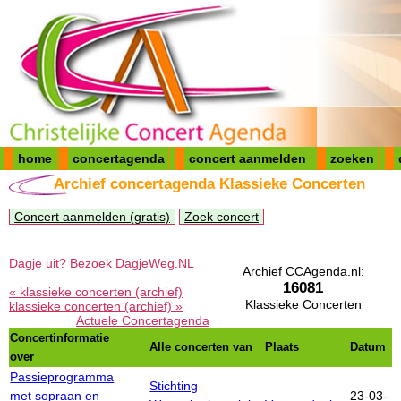
home
concertagenda
concert aanmelden
zoeken
Archief concertagenda Klassieke Concerten
Concert aanmelden (gratis)
Zoek concert
Dagje uit? Bezoek DagjeWeg.NL
Archief CCAgenda.nl:
16081
« klassieke concerten (archief)
Klassieke Concerten
klassieke concerten (archief) »
Actuele Concertagenda
Concertinformatie
Alle concerten van
Plaats
Datum
over
Passieprogramma
Stichting
met sopraan en
23-03-