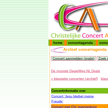
home
concertagenda
conc
Archief concertagenda
Concert aanmelden (gratis)
Zoek 
De mooiste DagjeWeg.NL Deals
« klassieke concerten (archief)
klas
Concertinformatie over
Concert 'Jesu bleibet meine
Freude'
Concert met Chr mannenkoor