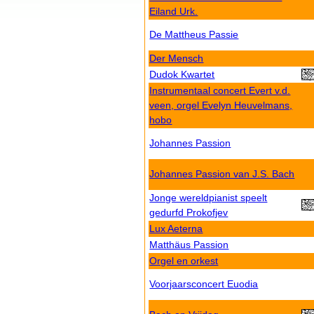
Eiland Urk.
De Mattheus Passie
Der Mensch
Dudok Kwartet
Instrumentaal concert Evert v.d.
veen, orgel Evelyn Heuvelmans,
hobo
Johannes Passion
Johannes Passion van J.S. Bach
Jonge wereldpianist speelt
gedurfd Prokofjev
Lux Aeterna
Matthäus Passion
Orgel en orkest
Voorjaarsconcert Euodia