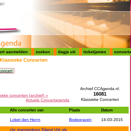
ert aanmelden
zoeken
dagje uit
ticketjames
concerta
 Klassieke Concerten
concert
Archief CCAgenda.nl:
16081
sieke concerten (archief) »
Klassieke Concerten
Actuele Concertagenda
Alle concerten van
Plaats
Datum
Lobet den Herrn
Bodegraven
14-03-2015
chr mannenkoor Eiland Urk olv