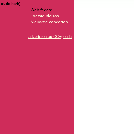
oude kerk
)
Web feeds:
Laatste nieuws
Nieuwste concerten
adverteren op CCAgenda