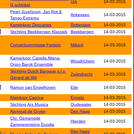
Urk
14-03-2015
G schinkel
Pearl Jozefzoon, Jan Rot &
Ankeveen
14-03-2015
Tango Extremo
Kamerkoor Descartes
Rotterdam
14-03-2015
Stichting Beekbergen Klassiek
Beekbergen
14-03-2015
Concertcommissie Fontein
Nijkerk
14-03-2015
Kamerkoor Capella Altena,
Woudrichem
14-03-2015
Orion Barok Ensemble
Stichting Dutch Baroque o.l.v.
Zwijndrecht
14-03-2015
Gerard de Wit
Ramon van Engelhoven
Ede
14-03-2015
Kleinkoor Caprice
Ermelo
14-03-2015
Stichting Ars Musica
Oudewater
14-03-2015
Aarnoud de Groen
Den Haag
14-03-2015
Chr. Gemengde
Hierden
14-03-2015
Zangvereniging Euodia
Den Haag