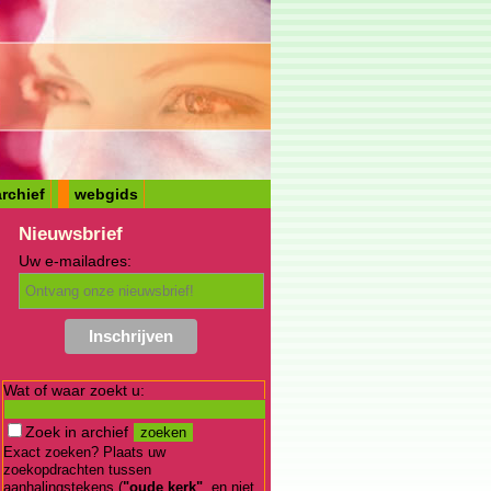
rchief
webgids
Nieuwsbrief
Uw e-mailadres:
Wat of waar zoekt u:
Zoek in archief
Exact zoeken? Plaats uw
zoekopdrachten tussen
aanhalingstekens (
"oude kerk"
, en niet