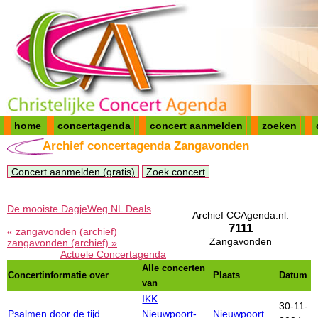
home
concertagenda
concert aanmelden
zoeken
Archief concertagenda Zangavonden
Concert aanmelden (gratis)
Zoek concert
De mooiste DagjeWeg.NL Deals
Archief CCAgenda.nl:
7111
« zangavonden (archief)
Zangavonden
zangavonden (archief) »
Actuele Concertagenda
Alle concerten
Concertinformatie over
Plaats
Datum
van
IKK
30-11-
Psalmen door de tijd
Nieuwpoort-
Nieuwpoort