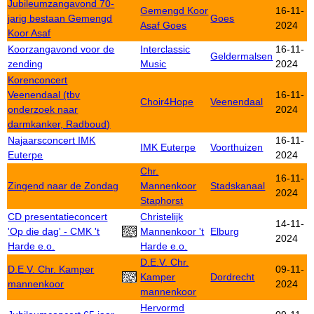
Jubileumzangavond 70-
Gemengd Koor
16-11-
jarig bestaan Gemengd
Goes
Asaf Goes
2024
Koor Asaf
Koorzangavond voor de
Interclassic
16-11-
Geldermalsen
zending
Music
2024
Korenconcert
Veenendaal (tbv
16-11-
Choir4Hope
Veenendaal
onderzoek naar
2024
darmkanker, Radboud)
Najaarsconcert IMK
16-11-
IMK Euterpe
Voorthuizen
Euterpe
2024
Chr.
16-11-
Zingend naar de Zondag
Mannenkoor
Stadskanaal
2024
Staphorst
CD presentatieconcert
Christelijk
14-11-
'Op die dag' - CMK 't
Mannenkoor 't
Elburg
2024
Harde e.o.
Harde e.o.
D.E.V. Chr.
D.E.V. Chr. Kamper
09-11-
Kamper
Dordrecht
mannenkoor
2024
mannenkoor
Hervormd