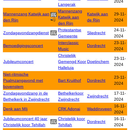
2024
Langerak
Mannenzang
Mannenzang Katwijk aan
Katwijk aan
29-11-
Katwijk aan
den Rijn
de Rijn
2024
den Rijn
Protestantse
24-11-
Zondagavondzangdienst
Sliedrecht
Gemeente
2024
Interclassic
23-11-
Bemoedigingsconcert
Dordrecht
Music
2024
Christelijk
23-11-
Jubileumconcert
Gemengd Koor
Doetinchem
2024
Halleluja
Niet-ritmische
23-11-
Psalmzangavond met
Bart Kruithof
Dordrecht
2024
bovenstem
Zondagavondzang in de
Bethelkerkoor
17-11-
Zwijndrecht
Bethelkerk in Zwijndrecht
Zwijndrecht
2024
16-11-
Denk aan MIj
CRK Adonai
Waddinxveen
2024
Jubileumconcert 40 jaar
Christelijk koor
16-11-
Dordrecht
Christelijk koor Tehillah
Tehillah
2024