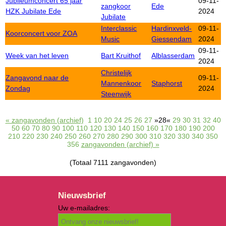
Jubileumconcert 65 jaar
09-11-
zangkoor
Ede
HZK Jubilate Ede
2024
Jubilate
Interclassic
Hardinxveld-
09-11-
Koorconcert voor ZOA
Music
Giessendam
2024
09-11-
Week van het leven
Bart Kruithof
Alblasserdam
2024
Christelijk
Zangavond naar de
09-11-
Mannenkoor
Staphorst
Zondag
2024
Steenwijk
« zangavonden (archief)
1
10
20
24
25
26
27
»28«
29
30
31
32
40
50
60
70
80
90
100
110
120
130
140
150
160
170
180
190
200
210
220
230
240
250
260
270
280
290
300
310
320
330
340
350
356
zangavonden (archief) »
(Totaal 7111 zangavonden)
Nieuwsbrief
Uw e-mailadres: