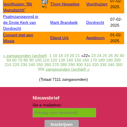
07-02-
Voorthuizen "Blij
Thom Hesseling
Voorthuizen
2025
Vooruitzicht"
Psalmzangavond in
07-02-
de Grote Kerk van
Mark Brandwijk
Dordrecht
2025
Dordrecht
Concert met een
01-02-
Eiland Urk
Apeldoorn
Missie
2025
« zangavonden (archief)
1
10
18
19
20
21
»22«
23
24
25
26
30
40
50
60
70
80
90
100
110
120
130
140
150
160
170
180
190
200
210
220
230
240
250
260
270
280
290
300
310
320
330
340
350
356
zangavonden (archief) »
(Totaal 7111 zangavonden)
Nieuwsbrief
Uw e-mailadres: