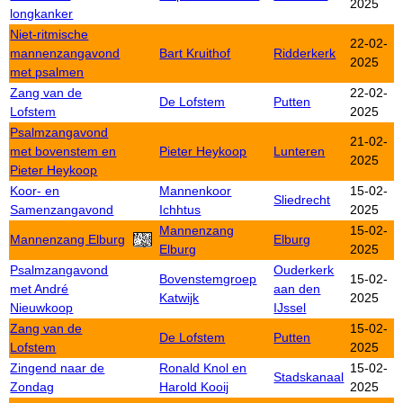
2025
longkanker
Niet-ritmische
22-02-
mannenzangavond
Bart Kruithof
Ridderkerk
2025
met psalmen
Zang van de
22-02-
De Lofstem
Putten
Lofstem
2025
Psalmzangavond
21-02-
met bovenstem en
Pieter Heykoop
Lunteren
2025
Pieter Heykoop
Koor- en
Mannenkoor
15-02-
Sliedrecht
Samenzangavond
Ichhtus
2025
Mannenzang
15-02-
Mannenzang Elburg
Elburg
Elburg
2025
Psalmzangavond
Ouderkerk
Bovenstemgroep
15-02-
met André
aan den
Katwijk
2025
Nieuwkoop
IJssel
Zang van de
15-02-
De Lofstem
Putten
Lofstem
2025
Zingend naar de
Ronald Knol en
15-02-
Stadskanaal
Zondag
Harold Kooij
2025