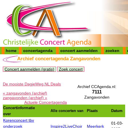
home
concertagenda
concert aanmelden
zoeken
Archief concertagenda Zangavonden
Concert aanmelden (gratis)
Zoek concert
De mooiste DagjeWeg.NL Deals
Archief CCAgenda.nl:
7111
« zangavonden (archief)
Zangavonden
zangavonden (archief) »
Actuele Concertagenda
Concertinformatie
Alle concerten van
Plaats
Datum
over
Korenconcert tbv
01-03-
onderzoek
Inspire2LiveChoir
Meerkerk