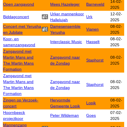
14-02-
Open zangavond
Mees Hazeleger
Barneveld
2025
Urker mannenkoor
12-02-
Biddagconcert
Urk
Hallelujah
2025
Concert met Yerusha
Damesensemble
08-02-
Vianen
en Jubilate
Yerusha
2025
Koor- en
08-02-
Interclassic Music
Hasselt
samenzangavond
2025
Zangavond met
Martin Mans and
Zangavond naar
08-02-
Staphorst
The Martin Mans
de Zondag
2025
Formation
Zangavond met
Martin Mans and
Zangavond naar
08-02-
Staphorst
The Martin Mans
de Zondag
2025
Formation
Zingen op Verzoek-
Hervormde
08-02-
Lopik
concert
Gemeente Lopik
2025
Hoornbeeck
07-02-
Peter Wildeman
Goes
projectkoor
2025
Mannenzang