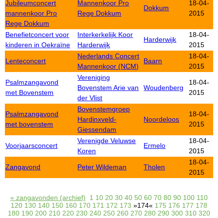
Jubileumconcert
Mannenkoor Pro
18-04-
Dokkum
mannenkoor Pro
Rege Dokkum
2015
Rege Dokkum
Benefietconcert voor
Interkerkelijk Koor
18-04-
Harderwijk
kinderen in Oekraïne
Harderwijk
2015
Nederlands Concert
18-04-
Lenteconcert
Baarn
Mannenkoor (NCM)
2015
Vereniging
Psalmzangavond
18-04-
Bovenstem Arie van
Woudenberg
met Bovenstem
2015
der Vlist
Bovenstemgroep
Psalmzangavond
18-04-
Hardinxveld-
Noordeloos
met bovenstem
2015
Giessendam
Verenigde Veluwse
18-04-
Voorjaarsconcert
Ermelo
Koren
2015
18-04-
Zangavond
Peter Wildeman
Tholen
2015
« zangavonden (archief)
1
10
20
30
40
50
60
70
80
90
100
110
120
130
140
150
160
170
171
172
173
»174«
175
176
177
178
180
190
200
210
220
230
240
250
260
270
280
290
300
310
320