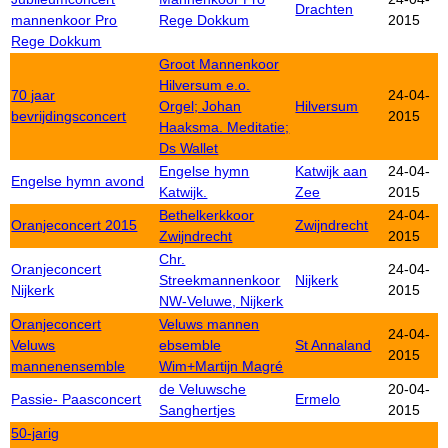
Drachten
mannenkoor Pro
Rege Dokkum
2015
Rege Dokkum
Groot Mannenkoor
Hilversum e.o.
70 jaar
24-04-
Orgel; Johan
Hilversum
bevrijdingsconcert
2015
Haaksma. Meditatie;
Ds Wallet
Engelse hymn
Katwijk aan
24-04-
Engelse hymn avond
Katwijk.
Zee
2015
Bethelkerkkoor
24-04-
Oranjeconcert 2015
Zwijndrecht
Zwijndrecht
2015
Chr.
Oranjeconcert
24-04-
Streekmannenkoor
Nijkerk
Nijkerk
2015
NW-Veluwe, Nijkerk
Oranjeconcert
Veluws mannen
24-04-
Veluws
ebsemble
St Annaland
2015
mannenensemble
Wim+Martijn Magré
de Veluwsche
20-04-
Passie- Paasconcert
Ermelo
Sanghertjes
2015
50-jarig