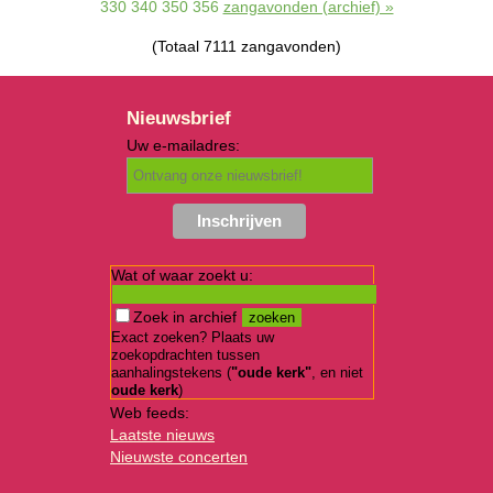
330
340
350
356
zangavonden (archief) »
(Totaal 7111 zangavonden)
Nieuwsbrief
Uw e-mailadres:
Wat of waar zoekt u:
Zoek in archief
Exact zoeken? Plaats uw
zoekopdrachten tussen
aanhalingstekens (
"oude kerk"
, en niet
oude kerk
)
Web feeds:
Laatste nieuws
Nieuwste concerten