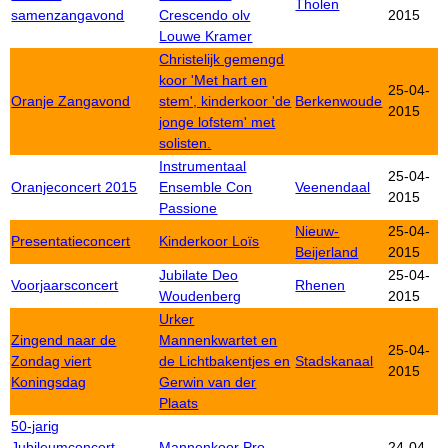
Tholen
samenzangavond
Crescendo olv
2015
Louwe Kramer
Christelijk gemengd
koor 'Met hart en
25-04-
Oranje Zangavond
stem', kinderkoor 'de
Berkenwoude
2015
jonge lofstem' met
solisten.
Instrumentaal
25-04-
Oranjeconcert 2015
Ensemble Con
Veenendaal
2015
Passione
Nieuw-
25-04-
Presentatieconcert
Kinderkoor Loïs
Beijerland
2015
Jubilate Deo
25-04-
Voorjaarsconcert
Rhenen
Woudenberg
2015
Urker
Zingend naar de
Mannenkwartet en
25-04-
Zondag viert
de Lichtbakentjes en
Stadskanaal
2015
Koningsdag
Gerwin van der
Plaats
50-jarig
Jubileumconcert
Mannenkoor Pro
24-04-