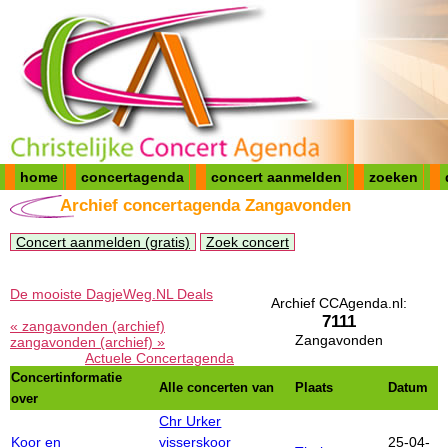
home
concertagenda
concert aanmelden
zoeken
Archief concertagenda Zangavonden
Concert aanmelden (gratis)
Zoek concert
De mooiste DagjeWeg.NL Deals
Archief CCAgenda.nl:
7111
« zangavonden (archief)
Zangavonden
zangavonden (archief) »
Actuele Concertagenda
Concertinformatie
Alle concerten van
Plaats
Datum
over
Chr Urker
Koor en
visserskoor
25-04-