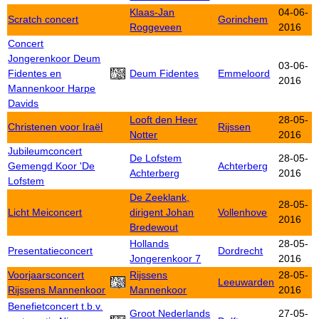
Klaas-Jan
04-06-
Scratch concert
Gorinchem
Roggeveen
2016
Concert
Jongerenkoor Deum
03-06-
Fidentes en
Deum Fidentes
Emmeloord
2016
Mannenkoor Harpe
Davids
Looft den Heer
28-05-
Christenen voor Iraël
Rijssen
Notter
2016
Jubileumconcert
De Lofstem
28-05-
Gemengd Koor 'De
Achterberg
Achterberg
2016
Lofstem
De Zeeklank,
28-05-
Licht Meiconcert
dirigent Johan
Vollenhove
2016
Bredewout
Hollands
28-05-
Presentatieconcert
Dordrecht
Jongerenkoor 7
2016
Voorjaarsconcert
Rijssens
28-05-
Leeuwarden
Rijssens Mannenkoor
Mannenkoor
2016
Benefietconcert t.b.v.
Groot Nederlands
27-05-