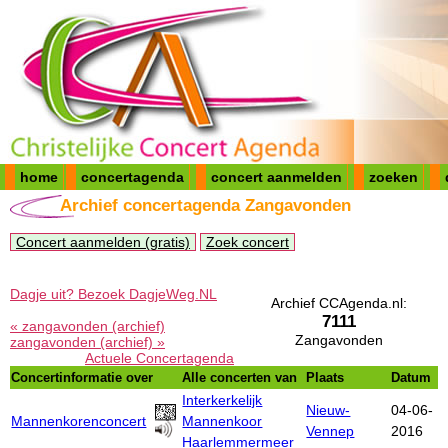
home
concertagenda
concert aanmelden
zoeken
Archief concertagenda Zangavonden
Concert aanmelden (gratis)
Zoek concert
Dagje uit? Bezoek DagjeWeg.NL
Archief CCAgenda.nl:
7111
« zangavonden (archief)
Zangavonden
zangavonden (archief) »
Actuele Concertagenda
Concertinformatie over
Alle concerten van
Plaats
Datum
Interkerkelijk
Nieuw-
04-06-
Mannenkorenconcert
Mannenkoor
Vennep
2016
Haarlemmermeer