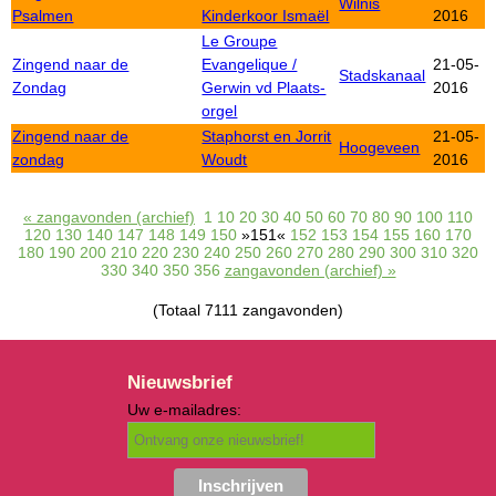
Wilnis
Psalmen
Kinderkoor Ismaël
2016
Le Groupe
Zingend naar de
Evangelique /
21-05-
Stadskanaal
Zondag
Gerwin vd Plaats-
2016
orgel
Zingend naar de
Staphorst en Jorrit
21-05-
Hoogeveen
zondag
Woudt
2016
« zangavonden (archief)
1
10
20
30
40
50
60
70
80
90
100
110
120
130
140
147
148
149
150
»151«
152
153
154
155
160
170
180
190
200
210
220
230
240
250
260
270
280
290
300
310
320
330
340
350
356
zangavonden (archief) »
(Totaal 7111 zangavonden)
Nieuwsbrief
Uw e-mailadres: