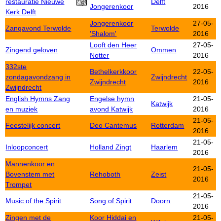
restauratie Nieuwe
Delft
Jongerenkoor
2016
Kerk Delft
Jongerenkoor
27-05-
Zangavond Terwolde
Terwolde
'Shalom'
2016
Looft den Heer
27-05-
Zingend geloven
Ommen
Notter
2016
332ste
Bethelkerkkoor
22-05-
zondagavondzang in
Zwijndrecht
Zwijndrecht
2016
Zwijndrecht
English Hymns Zang
Engelse hymn
21-05-
Katwijk
en muziek
avond Katwijk
2016
21-05-
Feestelijk concert
Deo Cantemus
Rotterdam
2016
21-05-
Inloopconcert
Holland Zingt
Haarlem
2016
Mannenkoor en
21-05-
Bovenstem met
Rehoboth
Zeist
2016
Trompet
21-05-
Music of the Spirit
Song of Spirit
Doorn
2016
Zingen met de
Koor Hiddai en
21-05-