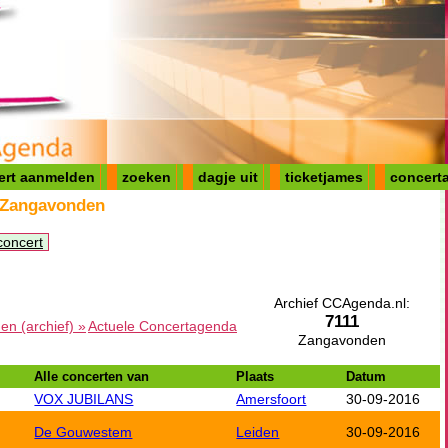
ert aanmelden
zoeken
dagje uit
ticketjames
concerta
 Zangavonden
concert
Archief CCAgenda.nl:
7111
n (archief) »
Actuele Concertagenda
Zangavonden
Alle concerten van
Plaats
Datum
VOX JUBILANS
Amersfoort
30-09-2016
De Gouwestem
Leiden
30-09-2016