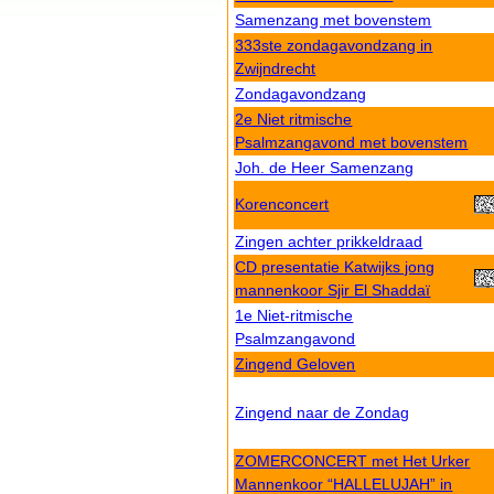
Samenzang met bovenstem
333ste zondagavondzang in
Zwijndrecht
Zondagavondzang
2e Niet ritmische
Psalmzangavond met bovenstem
Joh. de Heer Samenzang
Korenconcert
Zingen achter prikkeldraad
CD presentatie Katwijks jong
mannenkoor Sjir El Shaddaï
1e Niet-ritmische
Psalmzangavond
Zingend Geloven
Zingend naar de Zondag
ZOMERCONCERT met Het Urker
Mannenkoor “HALLELUJAH” in