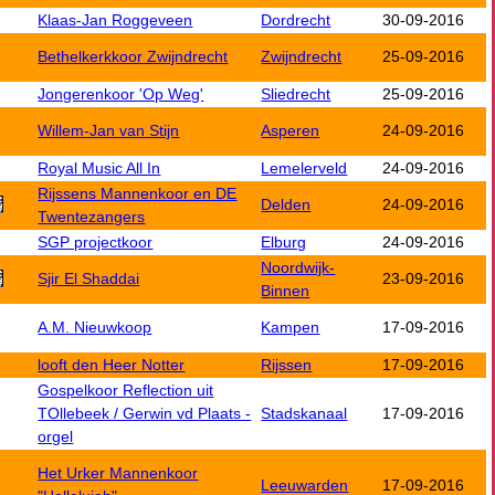
Klaas-Jan Roggeveen
Dordrecht
30-09-2016
Bethelkerkkoor Zwijndrecht
Zwijndrecht
25-09-2016
Jongerenkoor 'Op Weg'
Sliedrecht
25-09-2016
Willem-Jan van Stijn
Asperen
24-09-2016
Royal Music All In
Lemelerveld
24-09-2016
Rijssens Mannenkoor en DE
Delden
24-09-2016
Twentezangers
SGP projectkoor
Elburg
24-09-2016
Noordwijk-
Sjir El Shaddai
23-09-2016
Binnen
A.M. Nieuwkoop
Kampen
17-09-2016
looft den Heer Notter
Rijssen
17-09-2016
Gospelkoor Reflection uit
TOllebeek / Gerwin vd Plaats -
Stadskanaal
17-09-2016
orgel
Het Urker Mannenkoor
Leeuwarden
17-09-2016