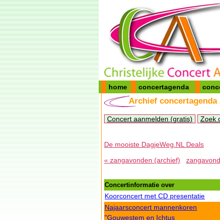
home
concertagenda
conc
Archief concertagenda
Concert aanmelden (gratis)
Zoek 
De mooiste DagjeWeg.NL Deals
« zangavonden (archief)
zangavonde
Concertinformatie over
Koorconcert met CD presentatie
Najaarsconcert mannenkoren
"Gouwestem en Ichtus