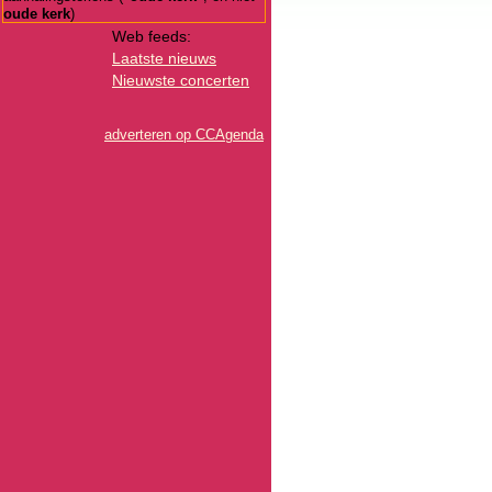
oude kerk
)
Web feeds:
Laatste nieuws
Nieuwste concerten
adverteren op CCAgenda