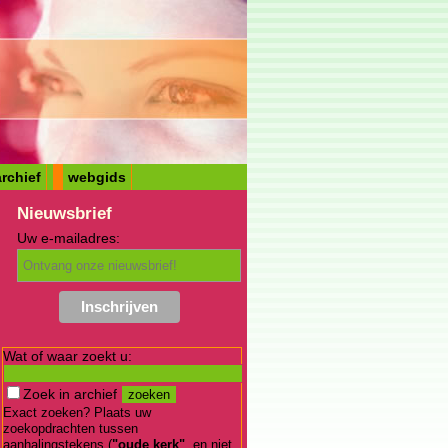
rchief
webgids
Nieuwsbrief
Uw e-mailadres:
Wat of waar zoekt u:
Zoek in archief
Exact zoeken? Plaats uw
zoekopdrachten tussen
aanhalingstekens (
"oude kerk"
, en niet