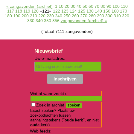
« zangavonden (archief)
1
10
20
30
40
50
60
70
80
90
100
110
117
118
119
120
»121«
122
123
124
125
130
140
150
160
170
180
190
200
210
220
230
240
250
260
270
280
290
300
310
320
330
340
350
356
zangavonden (archief) »
(Totaal 7111 zangavonden)
Nieuwsbrief
Uw e-mailadres:
Wat of waar zoekt u:
Zoek in archief
Exact zoeken? Plaats uw
zoekopdrachten tussen
aanhalingstekens (
"oude kerk"
, en niet
oude kerk
)
Web feeds: