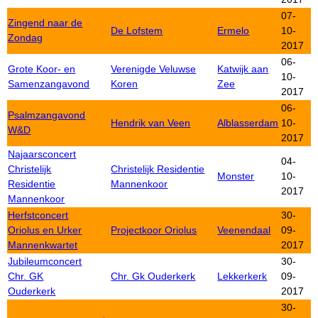
07-
Zingend naar de
De Lofstem
Ermelo
10-
Zondag
2017
06-
Grote Koor- en
Verenigde Veluwse
Katwijk aan
10-
Samenzangavond
Koren
Zee
2017
06-
Psalmzangavond
Hendrik van Veen
Alblasserdam
10-
W&D
2017
Najaarsconcert
04-
Christelijk
Christelijk Residentie
Monster
10-
Residentie
Mannenkoor
2017
Mannenkoor
Herfstconcert
30-
Oriolus en Urker
Projectkoor Oriolus
Veenendaal
09-
Mannenkwartet
2017
Jubileumconcert
30-
Chr. GK
Chr. Gk Ouderkerk
Lekkerkerk
09-
Ouderkerk
2017
30-