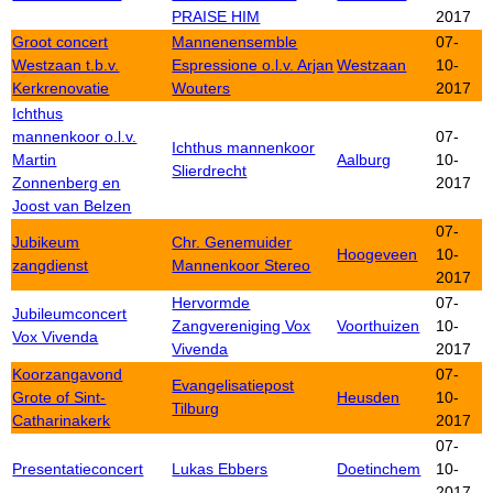
PRAISE HIM
2017
Groot concert
Mannenensemble
07-
Westzaan t.b.v.
Espressione o.l.v. Arjan
Westzaan
10-
Kerkrenovatie
Wouters
2017
Ichthus
mannenkoor o.l.v.
07-
Ichthus mannenkoor
Martin
Aalburg
10-
Slierdrecht
Zonnenberg en
2017
Joost van Belzen
07-
Jubikeum
Chr. Genemuider
Hoogeveen
10-
zangdienst
Mannenkoor Stereo
2017
Hervormde
07-
Jubileumconcert
Zangvereniging Vox
Voorthuizen
10-
Vox Vivenda
Vivenda
2017
Koorzangavond
07-
Evangelisatiepost
Grote of Sint-
Heusden
10-
Tilburg
Catharinakerk
2017
07-
Presentatieconcert
Lukas Ebbers
Doetinchem
10-
2017