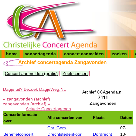
home
concertagenda
concert aanmelden
zoeken
Archief concertagenda Zangavonden
Concert aanmelden (gratis)
Zoek concert
Dagje uit? Bezoek DagjeWeg.NL
Archief CCAgenda.nl:
7111
« zangavonden (archief)
Zangavonden
zangavonden (archief) »
Actuele Concertagenda
Concertinformatie
Alle concerten van
Plaats
Datum
over
Chr. Gem.
07-
Benefietconcert
Drechtstedenkoor
Dordrecht
10-