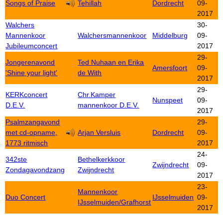
Songs of Praise
Tehillah
Dordrecht
09-
2017
Walchers
30-
Mannenkoor
Walchersmannenkoor
Middelburg
09-
Jubileumconcert
2017
29-
Jongerenavond
Ted Nuhaan en Erika
Amersfoort
09-
'Shine your light'
de With
2017
29-
KERKconcert
Chr.Kamper
Nunspeet
09-
D.E.V.
mannenkoor D.E.V.
2017
Psalmzangavond
29-
met cd-opname,
Arjan Versluis
Dordrecht
09-
1773 ritmisch
2017
24-
342ste
Bethelkerkkoor
Zwijndrecht
09-
Zondagavondzang
Zwijndrecht
2017
23-
Mannenkoor
Duo Concert
IJsselmuiden
09-
IJsselmuiden/Grafhorst
2017