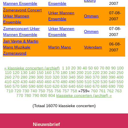
Elburg
Mannen Ensemble
Ensemble
2007
Zomeravond Concert
Urker Mannen
07-08-
Urker Mannen
Ommen
Ensemble
2007
Ensemble
Zomerconcert Urker
Urker Mannen
07-08-
Ommen
Mannen Ensemble
Ensemble
2007
Jan Vayne & Martin
06-08-
Mans Muzikale
Martin Mans
Volendam
2007
Zomeravond
« klassieke concerten (archief)
1
10
20
30
40
50
60
70
80
90
100
110
120
130
140
150
160
170
180
190
200
210
220
230
240
250
260
270
280
290
300
310
320
330
340
350
360
370
380
390
400
410
420
430
440
450
460
470
480
490
500
510
520
530
540
550
560
570
580
590
600
610
620
630
640
650
660
670
680
690
700
710
720
730
740
750
755
756
757
758
»759«
760
761
762
763
770
780
790
800
804
klassieke concerten (archief) »
(Totaal 16070 klassieke concerten)
Nieuwsbrief