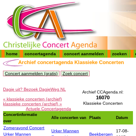
home
concertagenda
concert aanmelden
zoeken
Archief concertagenda Klassieke Concerten
Concert aanmelden (gratis)
Zoek concert
Dagje uit? Bezoek DagjeWeg.NL
Archief CCAgenda.nl:
16070
« klassieke concerten (archief)
Klassieke Concerten
klassieke concerten (archief) »
Actuele Concertagenda
Concertinformatie
Alle concerten van
Plaats
Datum
over
Zomeravond Concert
Urker Mannen
17-08-
Urker Mannen
Beekbergen