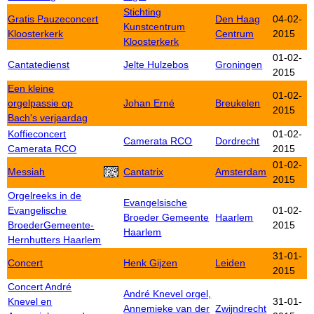
Stichting
Gratis Pauzeconcert
Den Haag
04-02-
Kunstcentrum
Kloosterkerk
Centrum
2015
Kloosterkerk
01-02-
Cantatedienst
Jelte Hulzebos
Groningen
2015
Een kleine
01-02-
orgelpassie op
Johan Erné
Breukelen
2015
Bach's verjaardag
Koffieconcert
01-02-
Camerata RCO
Dordrecht
Camerata RCO
2015
01-02-
Messiah
Cantatrix
Amsterdam
2015
Orgelreeks in de
Evangelsische
Evangelische
01-02-
Broeder Gemeente
Haarlem
BroederGemeente-
2015
Haarlem
Hernhutters Haarlem
31-01-
Concert
Henk Gijzen
Leiden
2015
Concert André
André Knevel orgel,
Knevel en
31-01-
Annemieke van der
Zwijndrecht