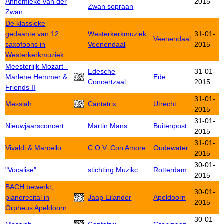
Annemieke van der
2015
Zwan sopraan
Zwan
De klassieke
gedaante van 12
Westerkerkmuziek
31-01-
Veenendaal
saxofoons in
Veenendaal
2015
Westerkerkmuziek
Meesterlijk Mozart -
Edesche
31-01-
Marlene Hemmer &
Ede
Concertzaal
2015
Friends II
31-01-
Messiah
Cantatrix
Utrecht
2015
31-01-
Nieuwjaarsconcert
Martin Mans
Buitenpost
2015
31-01-
Vivaldi & Marcello
C.O.V. Con Amore
Oudewater
2015
30-01-
"Vocalise"
stichting Muzikc
Rotterdam
2015
BACH bewerkt,
30-01-
pianorecital in
Jaap Eilander
Apeldoorn
2015
Orpheus Apeldoorn
30-01-