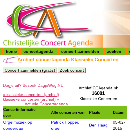
home
concertagenda
concert aanmelden
zoeken
Archief concertagenda Klassieke Concerten
Concert aanmelden (gratis)
Zoek concert
Dagje uit? Bezoek DagjeWeg.NL
Archief CCAgenda.nl:
16081
« klassieke concerten (archief)
Klassieke Concerten
klassieke concerten (archief) »
Actuele Concertagenda
Concertinformatie
Alle concerten van
Plaats
Datum
over
Orgelmuziek op
Patrick Hopper,
05-02-
Den Haag
donderdag
orgel
2015