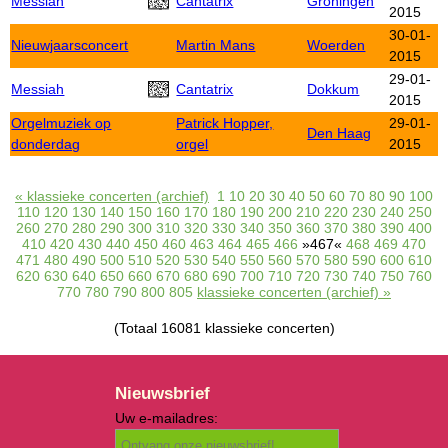
Messiah
Cantatrix
Groningen
2015
30-01-
Nieuwjaarsconcert
Martin Mans
Woerden
2015
29-01-
Messiah
Cantatrix
Dokkum
2015
Orgelmuziek op
Patrick Hopper,
29-01-
Den Haag
donderdag
orgel
2015
« klassieke concerten (archief)
1
10
20
30
40
50
60
70
80
90
100
110
120
130
140
150
160
170
180
190
200
210
220
230
240
250
260
270
280
290
300
310
320
330
340
350
360
370
380
390
400
410
420
430
440
450
460
463
464
465
466
»467«
468
469
470
471
480
490
500
510
520
530
540
550
560
570
580
590
600
610
620
630
640
650
660
670
680
690
700
710
720
730
740
750
760
770
780
790
800
805
klassieke concerten (archief) »
(Totaal 16081 klassieke concerten)
Nieuwsbrief
Uw e-mailadres: