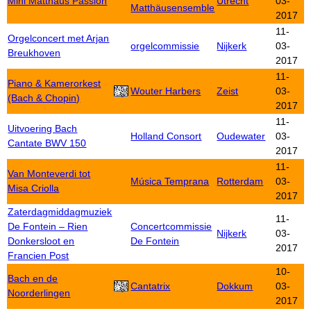
Mini Matthäus Passion
Utrecht
03-
Matthäusensemble
2017
11-
Orgelconcert met Arjan
orgelcommissie
Nijkerk
03-
Breukhoven
2017
11-
Piano & Kamerorkest
Wouter Harbers
Zeist
03-
(Bach & Chopin)
2017
11-
Uitvoering Bach
Holland Consort
Oudewater
03-
Cantate BWV 150
2017
11-
Van Monteverdi tot
Música Temprana
Rotterdam
03-
Misa Criolla
2017
Zaterdagmiddagmuziek
11-
De Fontein – Rien
Concertcommissie
Nijkerk
03-
Donkersloot en
De Fontein
2017
Francien Post
10-
Bach en de
Cantatrix
Dokkum
03-
Noorderlingen
2017