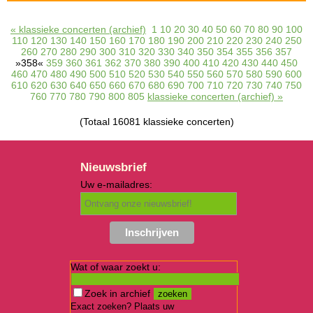
« klassieke concerten (archief)
1
10
20
30
40
50
60
70
80
90
100
110
120
130
140
150
160
170
180
190
200
210
220
230
240
250
260
270
280
290
300
310
320
330
340
350
354
355
356
357
»358«
359
360
361
362
370
380
390
400
410
420
430
440
450
460
470
480
490
500
510
520
530
540
550
560
570
580
590
600
610
620
630
640
650
660
670
680
690
700
710
720
730
740
750
760
770
780
790
800
805
klassieke concerten (archief) »
(Totaal 16081 klassieke concerten)
Nieuwsbrief
Uw e-mailadres:
Wat of waar zoekt u:
Zoek in archief
Exact zoeken? Plaats uw