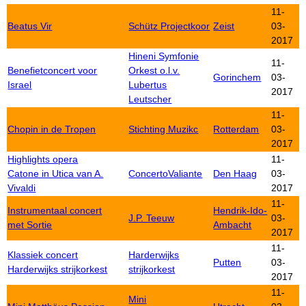
11-
Beatus Vir
Schütz Projectkoor
Zeist
03-
2017
Hineni Symfonie
11-
Benefietconcert voor
Orkest o.l.v.
Gorinchem
03-
Israel
Lubertus
2017
Leutscher
11-
Chopin in de Tropen
Stichting Muzikc
Rotterdam
03-
2017
Highlights opera
11-
Catone in Utica van A.
ConcertoValiante
Den Haag
03-
Vivaldi
2017
11-
Instrumentaal concert
Hendrik-Ido-
J.P. Teeuw
03-
met Sortie
Ambacht
2017
11-
Klassiek concert
Harderwijks
Putten
03-
Harderwijks strijkorkest
strijkorkest
2017
11-
Mini