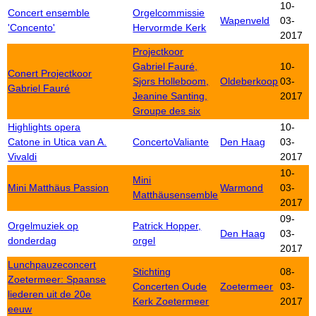
10-
Concert ensemble
Orgelcommissie
Wapenveld
03-
'Concento'
Hervormde Kerk
2017
Projectkoor
Gabriel Fauré,
10-
Conert Projectkoor
Sjors Holleboom,
Oldeberkoop
03-
Gabriel Fauré
Jeanine Santing,
2017
Groupe des six
Highlights opera
10-
Catone in Utica van A.
ConcertoValiante
Den Haag
03-
Vivaldi
2017
10-
Mini
Mini Matthäus Passion
Warmond
03-
Matthäusensemble
2017
09-
Orgelmuziek op
Patrick Hopper,
Den Haag
03-
donderdag
orgel
2017
Lunchpauzeconcert
Stichting
08-
Zoetermeer: Spaanse
Concerten Oude
Zoetermeer
03-
liederen uit de 20e
Kerk Zoetermeer
2017
eeuw