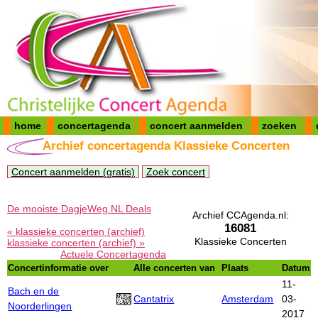
home
concertagenda
concert aanmelden
zoeken
Archief concertagenda Klassieke Concerten
Concert aanmelden (gratis)
Zoek concert
De mooiste DagjeWeg.NL Deals
Archief CCAgenda.nl:
16081
« klassieke concerten (archief)
Klassieke Concerten
klassieke concerten (archief) »
Actuele Concertagenda
Concertinformatie over
Alle concerten van
Plaats
Datum
11-
Bach en de
Cantatrix
Amsterdam
03-
Noorderlingen
2017