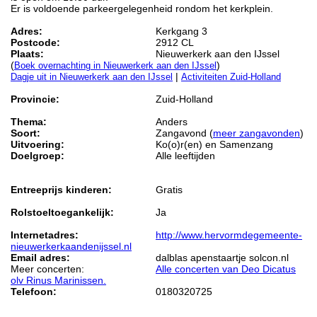
Er is voldoende parkeergelegenheid rondom het kerkplein.
Adres:
Kerkgang 3
Postcode:
2912 CL
Plaats:
Nieuwerkerk aan den IJssel
(
)
Boek overnachting in Nieuwerkerk aan den IJssel
|
Dagje uit in Nieuwerkerk aan den IJssel
Activiteiten Zuid-Holland
Provincie:
Zuid-Holland
Thema:
Anders
Soort:
Zangavond (
meer zangavonden
)
Uitvoering:
Ko(o)r(en) en Samenzang
Doelgroep:
Alle leeftijden
Entreeprijs kinderen:
Gratis
Rolstoeltoegankelijk:
Ja
Internetadres:
http://www.hervormdegemeente-
nieuwerkerkaandenijssel.nl
Email adres:
dalblas apenstaartje solcon.nl
Meer concerten:
Alle concerten van Deo Dicatus
olv Rinus Marinissen.
Telefoon:
0180320725