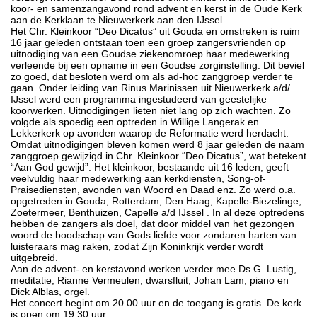
koor- en samenzangavond rond advent en kerst in de Oude Kerk
aan de Kerklaan te Nieuwerkerk aan den IJssel.
Het Chr. Kleinkoor “Deo Dicatus” uit Gouda en omstreken is ruim
16 jaar geleden ontstaan toen een groep zangersvrienden op
uitnodiging van een Goudse ziekenomroep haar medewerking
verleende bij een opname in een Goudse zorginstelling. Dit beviel
zo goed, dat besloten werd om als ad-hoc zanggroep verder te
gaan. Onder leiding van Rinus Marinissen uit Nieuwerkerk a/d/
IJssel werd een programma ingestudeerd van geestelijke
koorwerken. Uitnodigingen lieten niet lang op zich wachten. Zo
volgde als spoedig een optreden in Willige Langerak en
Lekkerkerk op avonden waarop de Reformatie werd herdacht.
Omdat uitnodigingen bleven komen werd 8 jaar geleden de naam
zanggroep gewijzigd in Chr. Kleinkoor “Deo Dicatus”, wat betekent
“Aan God gewijd”. Het kleinkoor, bestaande uit 16 leden, geeft
veelvuldig haar medewerking aan kerkdiensten, Song-of-
Praisediensten, avonden van Woord en Daad enz. Zo werd o.a.
opgetreden in Gouda, Rotterdam, Den Haag, Kapelle-Biezelinge,
Zoetermeer, Benthuizen, Capelle a/d IJssel . In al deze optredens
hebben de zangers als doel, dat door middel van het gezongen
woord de boodschap van Gods liefde voor zondaren harten van
luisteraars mag raken, zodat Zijn Koninkrijk verder wordt
uitgebreid.
Aan de advent- en kerstavond werken verder mee Ds G. Lustig,
meditatie, Rianne Vermeulen, dwarsfluit, Johan Lam, piano en
Dick Alblas, orgel.
Het concert begint om 20.00 uur en de toegang is gratis. De kerk
is open om 19.30 uur.