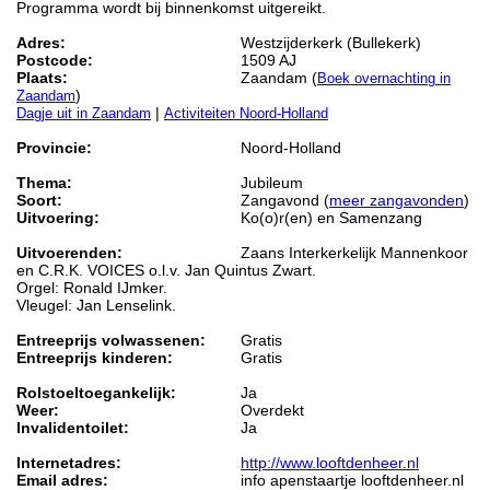
Programma wordt bij binnenkomst uitgereikt.
Adres:
Westzijderkerk (Bullekerk)
Postcode:
1509 AJ
Plaats:
Zaandam (
Boek overnachting in
)
Zaandam
|
Dagje uit in Zaandam
Activiteiten Noord-Holland
Provincie:
Noord-Holland
Thema:
Jubileum
Soort:
Zangavond (
meer zangavonden
)
Uitvoering:
Ko(o)r(en) en Samenzang
Uitvoerenden:
Zaans Interkerkelijk Mannenkoor
en C.R.K. VOICES o.l.v. Jan Quintus Zwart.
Orgel: Ronald IJmker.
Vleugel: Jan Lenselink.
Entreeprijs volwassenen:
Gratis
Entreeprijs kinderen:
Gratis
Rolstoeltoegankelijk:
Ja
Weer:
Overdekt
Invalidentoilet:
Ja
Internetadres:
http://www.looftdenheer.nl
Email adres:
info apenstaartje looftdenheer.nl