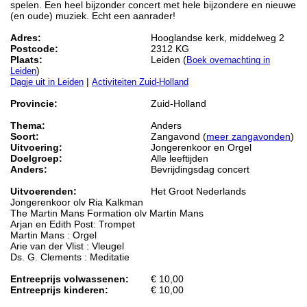
spelen. Een heel bijzonder concert met hele bijzondere en nieuwe
(en oude) muziek. Echt een aanrader!
Adres:
Hooglandse kerk, middelweg 2
Postcode:
2312 KG
Plaats:
Leiden (
Boek overnachting in
)
Leiden
|
Dagje uit in Leiden
Activiteiten Zuid-Holland
Provincie:
Zuid-Holland
Thema:
Anders
Soort:
Zangavond (
meer zangavonden
)
Uitvoering:
Jongerenkoor en Orgel
Doelgroep:
Alle leeftijden
Anders:
Bevrijdingsdag concert
Uitvoerenden:
Het Groot Nederlands
Jongerenkoor olv Ria Kalkman
The Martin Mans Formation olv Martin Mans
Arjan en Edith Post: Trompet
Martin Mans : Orgel
Arie van der Vlist : Vleugel
Ds. G. Clements : Meditatie
Entreeprijs volwassenen:
€ 10,00
Entreeprijs kinderen:
€ 10,00