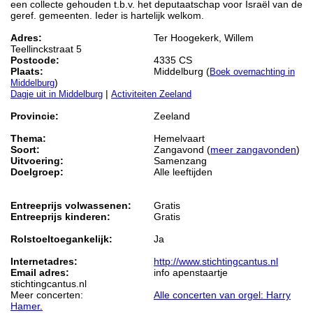
een collecte gehouden t.b.v. het deputaatschap voor Israël van de
geref. gemeenten. Ieder is hartelijk welkom.
Adres:
Ter Hoogekerk, Willem
Teellinckstraat 5
Postcode:
4335 CS
Plaats:
Middelburg (
Boek overnachting in
)
Middelburg
|
Dagje uit in Middelburg
Activiteiten Zeeland
Provincie:
Zeeland
Thema:
Hemelvaart
Soort:
Zangavond (
meer zangavonden
)
Uitvoering:
Samenzang
Doelgroep:
Alle leeftijden
Entreeprijs volwassenen:
Gratis
Entreeprijs kinderen:
Gratis
Rolstoeltoegankelijk:
Ja
Internetadres:
http://www.stichtingcantus.nl
Email adres:
info apenstaartje
stichtingcantus.nl
Meer concerten:
Alle concerten van orgel: Harry
Hamer.