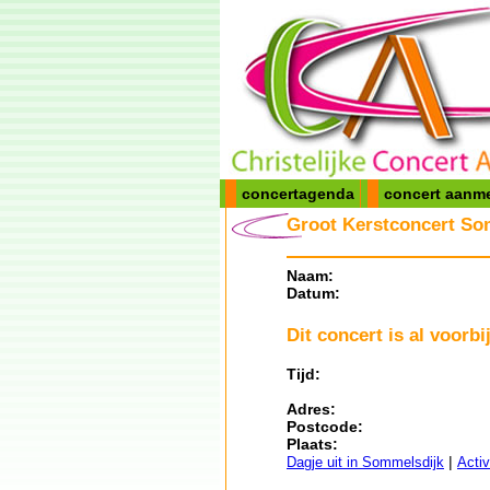
concertagenda
concert aanm
Groot Kerstconcert So
Naam:
Datum:
Dit concert is al voorbij
Tijd:
Adres:
Postcode:
Plaats:
|
Dagje uit in Sommelsdijk
Activ