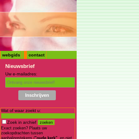
webgids
contact
Nieuwsbrief
Uw e-mailadres:
Wat of waar zoekt u:
Zoek in archief
Exact zoeken? Plaats uw
zoekopdrachten tussen
aanhalingstekens (
"oude kerk"
, en niet