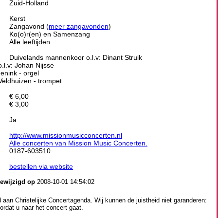
Zuid-Holland
Kerst
Zangavond (
meer zangavonden
)
Ko(o)r(en) en Samenzang
Alle leeftijden
Duivelands mannenkoor o.l.v: Dinant Struik
.l.v: Johan Nijsse
nink - orgel
Veldhuizen - trompet
€ 6,00
€ 3,00
Ja
http://www.missionmusicconcerten.nl
Alle concerten van Mission Music Concerten.
0187-603510
bestellen via website
gewijzigd op
2008-10-01 14:54:02
aan Christelijke Concertagenda. Wij kunnen de juistheid niet garanderen:
ordat u naar het concert gaat.