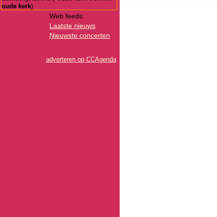
oude kerk
)
Web feeds:
Laatste nieuws
Nieuwste concerten
adverteren op CCAgenda