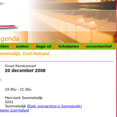
elden
zoeken
dagje uit
ticketjames
concertarchief
mmelsdijk, Zuid-Holland
Groot Kerstconcert
20 december 2008
!
19:30u - 21:30u
Herv.kerk Sommelsdijk
3241
Sommelsdijk (
)
Boek overnachting in Sommelsdijk
iteiten Zuid-Holland