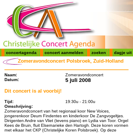
concertagenda
concert aanmelden
zoeken
dagje uit
Zomeravondconcert Polsbroek, Zuid-Holland
Naam:
Zomeravondconcert
Datum:
5 juli 2008
Dit concert is al voorbij!
Tijd:
19:30u - 21:00u
Omschrijving:
Zomeravondconcert van het regionaal koor New Voices,
jongerenkoor Deum Findentes en kinderkoor De Zangvogeltjes.
Dirigenten Andre van Vliet (tevens piano) en Lydia van Toor. Orgel
Kees de Bruin, fluit Elsemarieke den Hartogh. Deze koren vormen
met elkaar het CKP (Christelijke Koren Polsbroek). Op deze