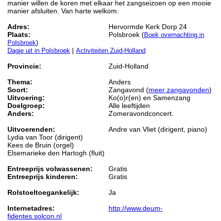
manier willen de koren met elkaar het zangseizoen op een mooie
manier afsluiten. Van harte welkom.
Adres:
Hervormde Kerk Dorp 24
Plaats:
Polsbroek (
Boek overnachting in
)
Polsbroek
|
Dagje uit in Polsbroek
Activiteiten Zuid-Holland
Provincie:
Zuid-Holland
Thema:
Anders
Soort:
Zangavond (
meer zangavonden
)
Uitvoering:
Ko(o)r(en) en Samenzang
Doelgroep:
Alle leeftijden
Anders:
Zomeravondconcert.
Uitvoerenden:
Andre van Vliet (dirigent, piano)
Lydia van Toor (dirigent)
Kees de Bruin (orgel)
Elsemarieke den Hartogh (fluit)
Entreeprijs volwassenen:
Gratis
Entreeprijs kinderen:
Gratis
Rolstoeltoegankelijk:
Ja
Internetadres:
http://www.deum-
fidentes.solcon.nl