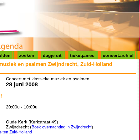
elden
zoeken
dagje uit
ticketjames
concertarchief
muziek en psalmen Zwijndrecht, Zuid-Holland
Concert met klassieke muziek en psalmen
28 juni 2008
!
20:00u - 10:00u
Oude Kerk (Kerkstraat 49)
Zwijndrecht (
)
Boek overnachting in Zwijndrecht
teiten Zuid-Holland