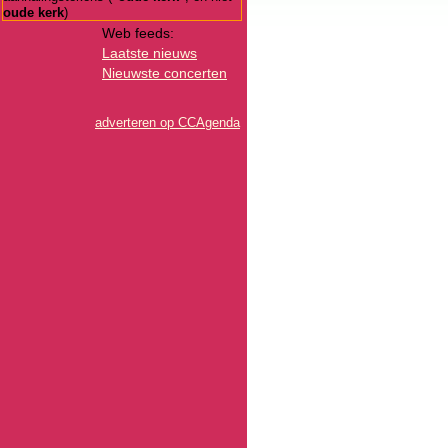
oude kerk
)
Web feeds:
Laatste nieuws
Nieuwste concerten
adverteren op CCAgenda