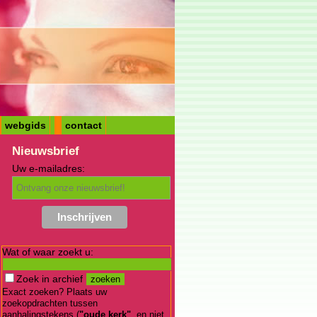
webgids
contact
Nieuwsbrief
Uw e-mailadres:
Wat of waar zoekt u:
Zoek in archief
Exact zoeken? Plaats uw
zoekopdrachten tussen
aanhalingstekens (
"oude kerk"
, en niet