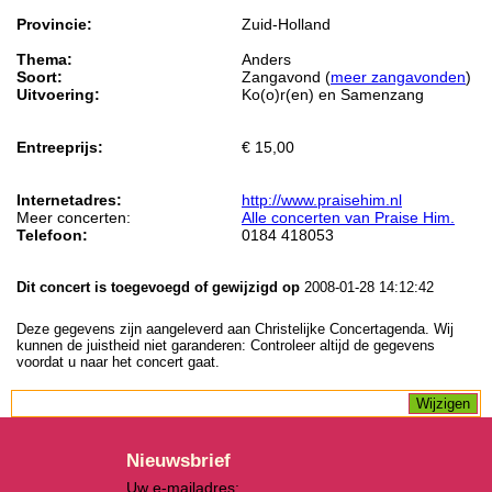
Provincie:
Zuid-Holland
Thema:
Anders
Soort:
Zangavond (
meer zangavonden
)
Uitvoering:
Ko(o)r(en) en Samenzang
Entreeprijs:
€ 15,00
Internetadres:
http://www.praisehim.nl
Meer concerten:
Alle concerten van Praise Him.
Telefoon:
0184 418053
Dit concert is toegevoegd of gewijzigd op
2008-01-28 14:12:42
Deze gegevens zijn aangeleverd aan Christelijke Concertagenda. Wij
kunnen de juistheid niet garanderen: Controleer altijd de gegevens
voordat u naar het concert gaat.
Nieuwsbrief
Uw e-mailadres: