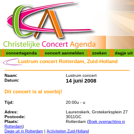
concertagenda
concert aanmelden
zoeken
dagje uit
Lustrum concert Rotterdam, Zuid-Holland
Naam:
Lustrum concert
Datum:
14 juni 2008
Dit concert is al voorbij!
Tijd:
20:00u - u
Adres:
Laurenskerk, Grotekerksplein 27
Postcode:
3011GC
Plaats:
Rotterdam (
Boek overnachting in
)
Rotterdam
|
Dagje uit in Rotterdam
Activiteiten Zuid-Holland