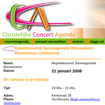
concertagenda
concert aanmelden
zoeken
dagje uit
Repetitieavond Samengesteld Mannenkoor
Voorthuizen, Gelderland
Naam:
Repetitieavond Samengesteld
Mannenkoor
Datum:
21 januari 2008
Dit concert is al voorbij!
Tijd:
19:30u - 21:45u
Adres:
Kerkstraat 35
Plaats:
Voorthuizen (
Boek overnachting in
)
Voorthuizen