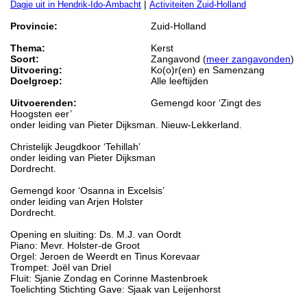
|
Dagje uit in Hendrik-Ido-Ambacht
Activiteiten Zuid-Holland
Provincie:
Zuid-Holland
Thema:
Kerst
Soort:
Zangavond (
meer zangavonden
)
Uitvoering:
Ko(o)r(en) en Samenzang
Doelgroep:
Alle leeftijden
Uitvoerenden:
Gemengd koor ‘Zingt des
Hoogsten eer’
onder leiding van Pieter Dijksman. Nieuw-Lekkerland.
Christelijk Jeugdkoor ‘Tehillah’
onder leiding van Pieter Dijksman
Dordrecht.
Gemengd koor ‘Osanna in Excelsis’
onder leiding van Arjen Holster
Dordrecht.
Opening en sluiting: Ds. M.J. van Oordt
Piano: Mevr. Holster-de Groot
Orgel: Jeroen de Weerdt en Tinus Korevaar
Trompet: Joël van Driel
Fluit: Sjanie Zondag en Corinne Mastenbroek
Toelichting Stichting Gave: Sjaak van Leijenhorst