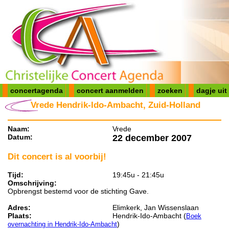
concertagenda
concert aanmelden
zoeken
dagje uit
Vrede Hendrik-Ido-Ambacht, Zuid-Holland
Naam:
Vrede
Datum:
22 december 2007
Dit concert is al voorbij!
Tijd:
19:45u - 21:45u
Omschrijving:
Opbrengst bestemd voor de stichting Gave.
Adres:
Elimkerk, Jan Wissenslaan
Plaats:
Hendrik-Ido-Ambacht (
Boek
)
overnachting in Hendrik-Ido-Ambacht