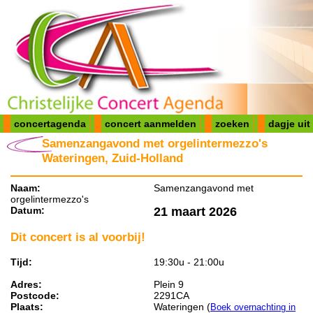
concertagenda
concert aanmelden
zoeken
dagje uit
Samenzangavond met orgelintermezzo's
Wateringen, Zuid-Holland
Naam:
Samenzangavond met
orgelintermezzo's
Datum:
21 maart 2026
Dit concert is al voorbij!
Tijd:
19:30u - 21:00u
Adres:
Plein 9
Postcode:
2291CA
Plaats:
Wateringen (
Boek overnachting in