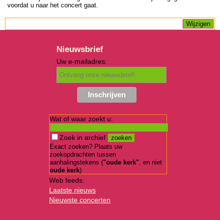
voordat u naar het concert gaat.
Nieuwsbrief
Uw e-mailadres:
Wat of waar zoekt u:
Zoek in archief
Exact zoeken? Plaats uw
zoekopdrachten tussen
aanhalingstekens (
"oude kerk"
, en niet
oude kerk
)
Web feeds:
Laatste nieuws
Nieuwste concerten