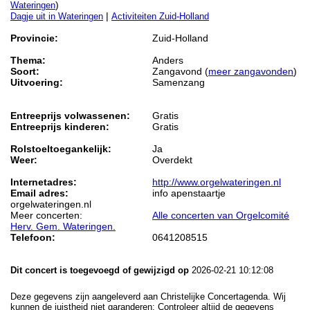
)
Wateringen
|
Dagje uit in Wateringen
Activiteiten Zuid-Holland
Provincie:
Zuid-Holland
Thema:
Anders
Soort:
Zangavond (
meer zangavonden
)
Uitvoering:
Samenzang
Entreeprijs volwassenen:
Gratis
Entreeprijs kinderen:
Gratis
Rolstoeltoegankelijk:
Ja
Weer:
Overdekt
Internetadres:
http://www.orgelwateringen.nl
Email adres:
info apenstaartje
orgelwateringen.nl
Meer concerten:
Alle concerten van Orgelcomité
Herv. Gem. Wateringen.
Telefoon:
0641208515
Dit concert is toegevoegd of gewijzigd op
2026-02-21 10:12:08
Deze gegevens zijn aangeleverd aan Christelijke Concertagenda. Wij
kunnen de juistheid niet garanderen: Controleer altijd de gegevens