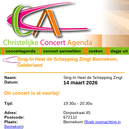
concertagenda
concert aanmelden
zoeken
dagje uit
Sing-In Heel de Schepping Zingt Bennekom,
Gelderland
Naam:
Sing-In Heel de Schepping Zingt
Datum:
14 maart 2026
Dit concert is al voorbij!
Tijd:
19:30u - 20:30u
Adres:
Dorpsstraat 45
Postcode:
6721JJ
Plaats:
Bennekom (
Boek overnachting in
)
Bennekom