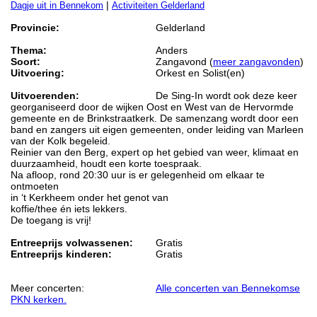
|
Dagje uit in Bennekom
Activiteiten Gelderland
Provincie:
Gelderland
Thema:
Anders
Soort:
Zangavond (
meer zangavonden
)
Uitvoering:
Orkest en Solist(en)
Uitvoerenden:
De Sing-In wordt ook deze keer
georganiseerd door de wijken Oost en West van de Hervormde
gemeente en de Brinkstraatkerk. De samenzang wordt door een
band en zangers uit eigen gemeenten, onder leiding van Marleen
van der Kolk begeleid.
Reinier van den Berg, expert op het gebied van weer, klimaat en
duurzaamheid, houdt een korte toespraak.
Na afloop, rond 20:30 uur is er gelegenheid om elkaar te
ontmoeten
in ‘t Kerkheem onder het genot van
koffie/thee én iets lekkers.
De toegang is vrij!
Entreeprijs volwassenen:
Gratis
Entreeprijs kinderen:
Gratis
Meer concerten:
Alle concerten van Bennekomse
PKN kerken.