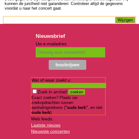
kunnen de juistheid niet garanderen: Controleer altijd de gegevens
voordat u naar het concert gaat.
Nieuwsbrief
Uw e-mailadres:
Wat of waar zoekt u:
Zoek in archief
Exact zoeken? Plaats uw
zoekopdrachten tussen
aanhalingstekens (
"oude kerk"
, en niet
oude kerk
)
Web feeds:
Laatste nieuws
Nieuwste concerten