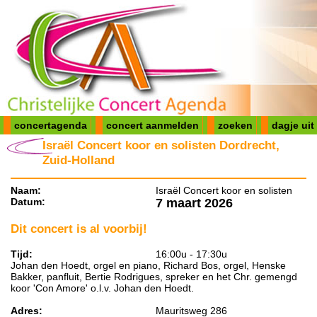
concertagenda
concert aanmelden
zoeken
dagje uit
Israël Concert koor en solisten Dordrecht,
Zuid-Holland
Naam:
Israël Concert koor en solisten
Datum:
7 maart 2026
Dit concert is al voorbij!
Tijd:
16:00u - 17:30u
Johan den Hoedt, orgel en piano, Richard Bos, orgel, Henske
Bakker, panfluit, Bertie Rodrigues, spreker en het Chr. gemengd
koor 'Con Amore' o.l.v. Johan den Hoedt.
Adres:
Mauritsweg 286