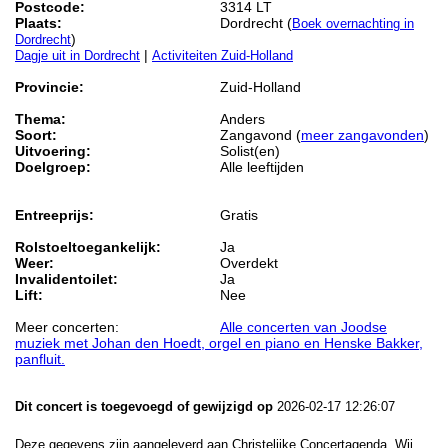
Postcode:
3314 LT
Plaats:
Dordrecht (
Boek overnachting in
)
Dordrecht
|
Dagje uit in Dordrecht
Activiteiten Zuid-Holland
Provincie:
Zuid-Holland
Thema:
Anders
Soort:
Zangavond (
meer zangavonden
)
Uitvoering:
Solist(en)
Doelgroep:
Alle leeftijden
Entreeprijs:
Gratis
Rolstoeltoegankelijk:
Ja
Weer:
Overdekt
Invalidentoilet:
Ja
Lift:
Nee
Meer concerten:
Alle concerten van Joodse
muziek met Johan den Hoedt, orgel en piano en Henske Bakker,
panfluit.
Dit concert is toegevoegd of gewijzigd op
2026-02-17 12:26:07
Deze gegevens zijn aangeleverd aan Christelijke Concertagenda. Wij