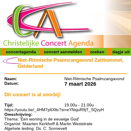
concertagenda
concert aanmelden
zoeken
dagje uit
Niet-Ritmische Psalmzangavond Zaltbommel,
Gelderland
Naam:
Niet-Ritmische Psalmzangavond
Datum:
7 maart 2026
Dit concert is al voorbij!
Tijd:
19.00u - 21.00u
https://youtu.be/_4HM7p6Xltc?si=eYNsjuR9jT_SQzyH
Omschrijving:
Thema: 'Een woning in de eeuwige God'
Organist: Maarten Kerkhoff & Martin Weststrate
Algehele leiding: Ds. C. Sonnevelt