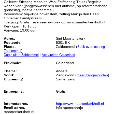
Collecte: Stichting Maas en Waal Zelfstandig Thuis (Begeleid
wonen voor (jong)volwassenen met autisme, op reformatorische
grondslag, locatie Zaltbommel)
Bovenstem: Vrijwillige bovenstem, zetting Martijn den Haan
Opname: Familystream
Toegang: Gratis, reserveer uw plek op www.maartenkerkhoff.nl
Kerk open: 18:15 uur
Aanvang: 19.00 uur
Adres:
Sint Maartenskerk
Postcode:
5301 EK
Plaats:
Zaltbommel (
Boek overnachting in
)
Zaltbommel
|
Dagje uit in Zaltbommel
Activiteiten Gelderland
Provincie:
Gelderland
Thema:
Anders
Soort:
Zangavond (
meer zangavonden
)
Uitvoering:
Samenzang
Entreeprijs:
Gratis
Internetadres:
http://www.maartenkerkhoff.nl
Email adres:
info apenstaartje
maartenkerkhoff.nl