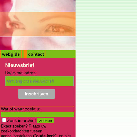
webgids
contact
Nieuwsbrief
Uw e-mailadres:
Wat of waar zoekt u:
Zoek in archief
Exact zoeken? Plaats uw
zoekopdrachten tussen
aanhalingstekens (
"oude kerk"
, en niet