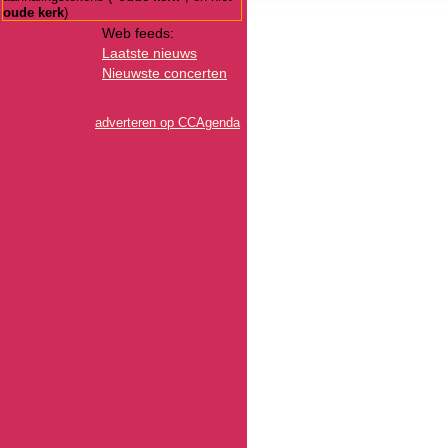
oude kerk
)
Web feeds:
Laatste nieuws
Nieuwste concerten
adverteren op CCAgenda