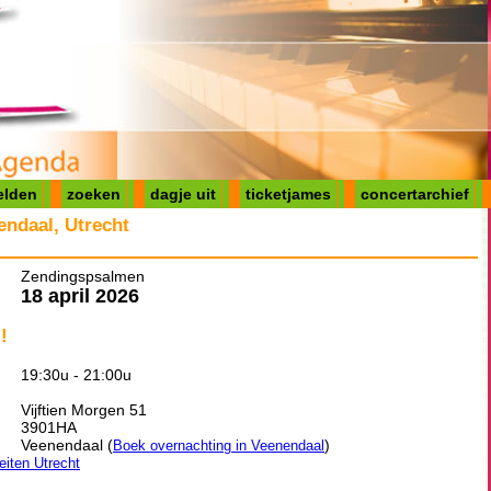
elden
zoeken
dagje uit
ticketjames
concertarchief
ndaal, Utrecht
Zendingspsalmen
18 april 2026
!
19:30u - 21:00u
Vijftien Morgen 51
3901HA
Veenendaal (
)
Boek overnachting in Veenendaal
teiten Utrecht