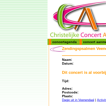
concertagenda
concert aanm
Zendingspsalmen Veene
Naam:
Datum:
Dit concert is al voorbij
Tijd:
Adres:
Postcode:
Plaats:
|
Dagje uit in Veenendaal
Activi