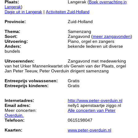
Plaats:
Langerak (
Boek overnachting in
)
Langerak
|
Dagje uit in Langerak
Activiteiten Zuid-Holland
Provincie:
Zuid-Holland
Thema:
Samenzang
Soort:
Zangavond (
meer zangavonden
)
Uitvoering:
Piano, orgel en zangers
Anders:
bekende liederen uit diverse
bundels
Uitvoerenden:
Zangavond met medewerking
van het Urker Mannenkwartet olv Gerwin van der Plaats, orgel
Jan Peter Teeuw, Peter Overduin dirigent samenzang
Entreeprijs volwassenen:
Gratis
Entreeprijs kinderen:
Gratis
Internetadres:
http://www.peter-overduin.nl
Email adres:
nelly1 apenstaartje ziggo.nl
Meer concerten:
Alle concerten van Peter
Overduin.
Telefoon:
0615198047
Kaarten:
www.peter-overduin.nl